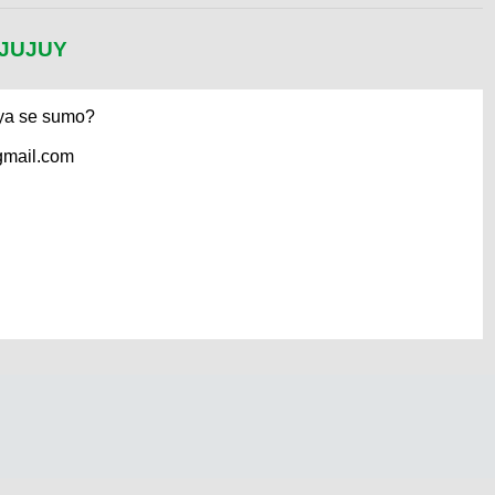
 JUJUY
 ya se sumo?
gmail.com