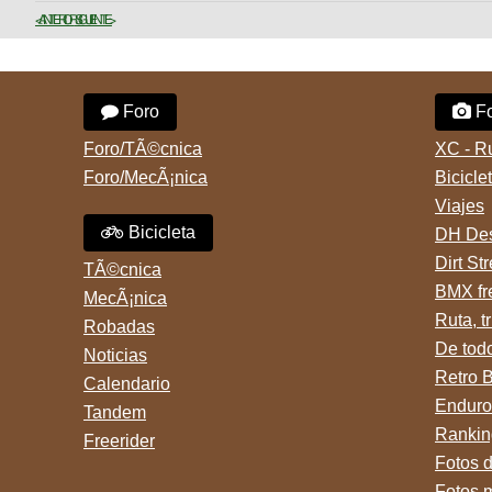
< ANTERIOR
SIGUIENTE >
Foro
Fo
Foro/TÃ©cnica
XC - R
Foro/MecÃ¡nica
Bicicle
Viajes
Bicicleta
DH Des
Dirt St
TÃ©cnica
BMX fr
MecÃ¡nica
Ruta, tr
Robadas
De tod
Noticias
Retro 
Calendario
Enduro
Tandem
Rankin
Freerider
Fotos 
Fotos 