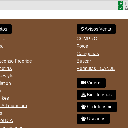
F
G
tos
Avisos Venta
ural
COMPRO
ta
Fotos
Categorias
censo Freeride
Buscar
reet 4X
Permutas - CANJE
eestyle
Videos
iatlon
o
Bicicleterias
Bikes
-All mountain
Cicloturismo
g
Usuarios
del DIA
mas votadas