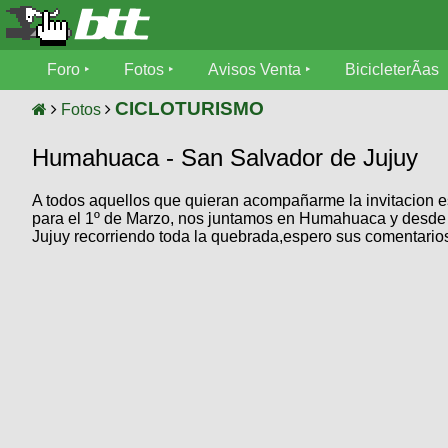
Foro
Foro
Fotos
Avisos Venta
BicicleterÃ­as
Foro
Fotos
CICLOTURISMO
Fotos
TÃ©cnica
Humahuaca - San Salvador de Jujuy
Avisos
MecÃ¡nica
SUBÃ
Ventas
A todos aquellos que quieran acompañarme la invitacion 
tu foto
para el 1º de Marzo, nos juntamos en Humahuaca y desde a
Jujuy recorriendo toda la quebrada,espero sus comentario
BicicleterÃ­
Galeria
SUBÃ
as
tu
XC
aviso
Bicicletas
Bicicletas
Buscar
Viajes
Videos
Bicicletas
Ultimos
Descenso
Cicloturismo
Tandem
Fotos
Dirt
Freerider