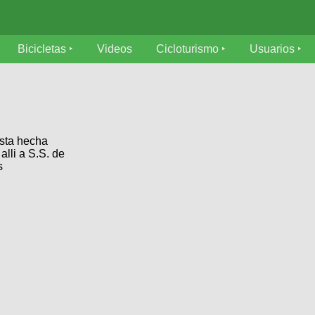
Bicicletas
Videos
Cicloturismo
Usuarios
esta hecha
lli a S.S. de
s