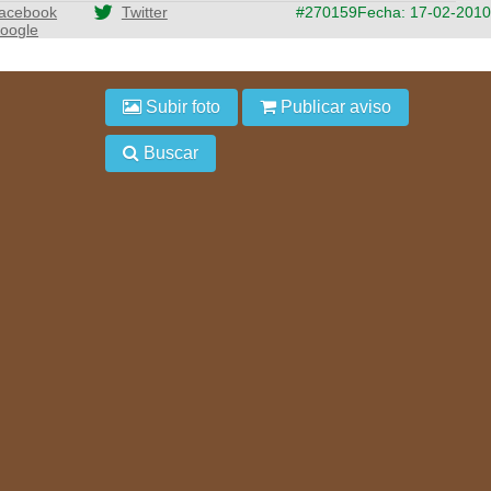
acebook
Twitter
#270159
Fecha: 17-02-2010
oogle
Subir foto
Publicar aviso
Buscar