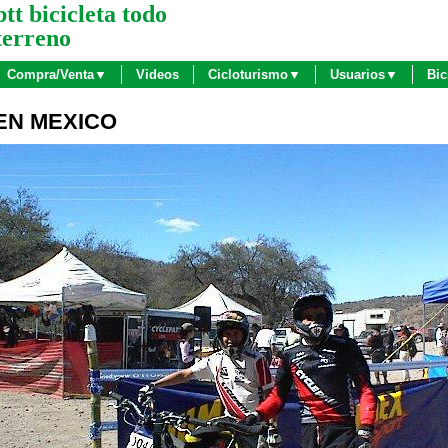
btt bicicleta todo
terreno
Compra/Venta▼
Videos
Cicloturismo▼
Usuarios▼
Bic
EN MEXICO