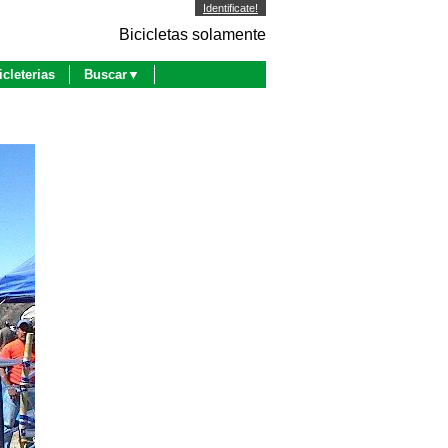
Identificate!
Bicicletas solamente
icleterias
Buscar▼