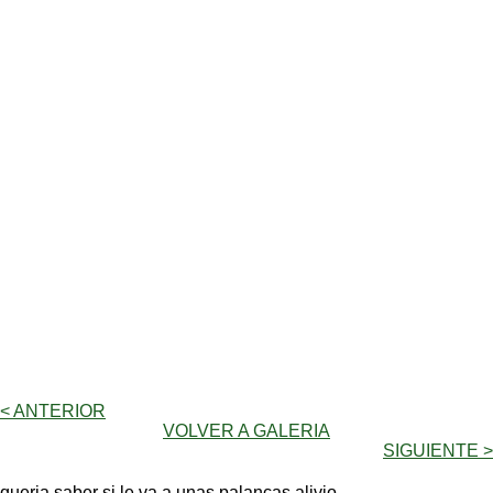
< ANTERIOR
VOLVER A GALERIA
SIGUIENTE >
queria saber si le va a unas palancas alivio