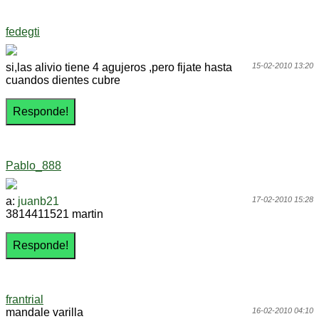
fedegti
si,las alivio tiene 4 agujeros ,pero fijate hasta
15-02-2010 13:20
cuandos dientes cubre
Pablo_888
a:
juanb21
17-02-2010 15:28
3814411521 martin
frantrial
mandale varilla
16-02-2010 04:10