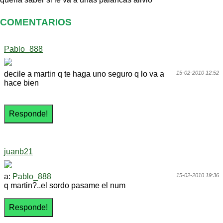
COMENTARIOS
Pablo_888
decile a martin q te haga uno seguro q lo va a
15-02-2010 12:52
hace bien
juanb21
a:
Pablo_888
15-02-2010 19:36
q martin?..el sordo pasame el num