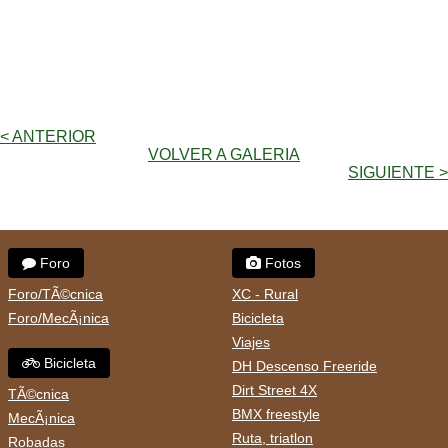
< ANTERIOR
VOLVER A GALERIA
SIGUIENTE >
Foro
Fotos
Foro/TÃ©cnica
XC - Rural
Foro/MecÃ¡nica
Bicicleta
Viajes
Bicicleta
DH Descenso Freeride
Dirt Street 4X
TÃ©cnica
BMX freestyle
MecÃ¡nica
Ruta, triatlon
Robadas