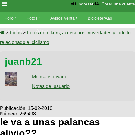
Ingresar
Crear una cuenta
Foro
Foro
Fotos
Avisos Venta
BicicleterÃ­as
Foro
Bicicletas
Videos
Fotos
>
Fotos
>
Fotos de bikers, accesorios, novedades y todo lo
TÃ©cnica
relacionado al ciclismo
Avisos
MecÃ¡nica
SUBÃ
Ventas
juanb21
tu foto
BicicleterÃ­
Galeria
Mensaje privado
SUBÃ
as
tu
Notas del usuario
XC
aviso
Bicicletas
Bicicletas
Buscar
Viajes
Publicación:
15-02-2010
Videos
Número: 269498
Bicicletas
Ultimos
Descenso
le va a unas palancas
Cicloturismo
Tandem
Fotos
Dirt
alivio??
Freerider