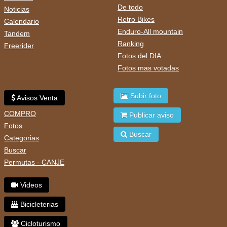
De todo
Noticias
Retro Bikes
Calendario
Enduro-All mountain
Tandem
Ranking
Freerider
Fotos del DIA
Fotos mas votadas
Subir foto
Avisos Venta
COMPRO
Publicar aviso
Fotos
Buscar
Categorias
Buscar
Permutas - CANJE
Videos
Bicicleterias
Cicloturismo