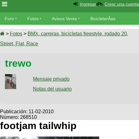
Ingresar
Crear una cuenta
Foro
Foro
Fotos
Avisos Venta
BicicleterÃ­as
Foro
Bicicletas
Videos
Fotos
>
Fotos
>
BMX, carreras, bicicletas freestyle, rodado 20,
TÃ©cnica
Street, Flat, Race
Avisos
MecÃ¡nica
SUBÃ
Ventas
trewo
tu foto
BicicleterÃ­
Galeria
Mensaje privado
SUBÃ
as
tu
Notas del usuario
XC
aviso
Bicicletas
Bicicletas
Buscar
Viajes
Publicación:
11-02-2010
Videos
Número: 268510
Bicicletas
Ultimos
Descenso
footjam tailwhip
Cicloturismo
Tandem
Fotos
Dirt
Freerider