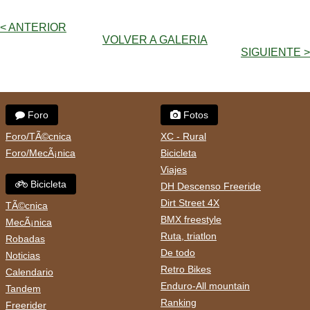
< ANTERIOR
VOLVER A GALERIA
SIGUIENTE >
Foro
Fotos
Foro/TÃ©cnica
XC - Rural
Foro/MecÃ¡nica
Bicicleta
Viajes
Bicicleta
DH Descenso Freeride
Dirt Street 4X
TÃ©cnica
BMX freestyle
MecÃ¡nica
Ruta, triatlon
Robadas
De todo
Noticias
Retro Bikes
Calendario
Enduro-All mountain
Tandem
Ranking
Freerider