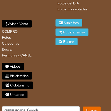
Fotos del DIA
Fotos mas votadas
Subir foto
Avisos Venta
COMPRO
Publicar aviso
Fotos
Buscar
Categorias
Buscar
Permutas - CANJE
Videos
Bicicleterias
Cicloturismo
Usuarios
Buscar