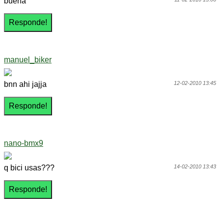
buena
manuel_biker
bnn ahi jajja
12-02-2010 13:45
nano-bmx9
q bici usas???
14-02-2010 13:43