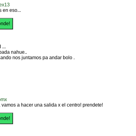
ex13
 en eso...
 ...
pada nahue..
uando nos juntamos pa andar bolo .
bmx
 vamos a hacer una salida x el centro! prendete!