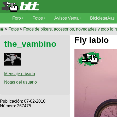
Foro
Foro
Fotos
Avisos Venta
BicicleterÃ­as
Foro
Fotos
>
Fotos
>
Fotos de bikers, accesorios, novedades y todo lo r
TÃ©cnica
Fly iablo
the_vambino
Avisos
MecÃ¡nica
SUBÃ
Ventas
tu foto
BicicleterÃ­
Galeria
SUBÃ
as
tu
Mensaje privado
XC
aviso
Bicicletas
Notas del usuario
Bicicletas
Buscar
Viajes
Videos
Bicicletas
Ultimos
Publicación:
07-02-2010
Descenso
Cicloturismo
Número: 267475
Tandem
Fotos
Dirt
Freerider