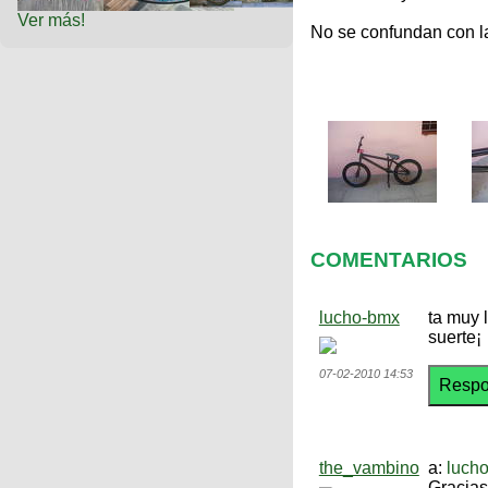
Ver más!
No se confundan con la
COMENTARIOS
lucho-bmx
ta muy l
suerte¡
07-02-2010 14:53
the_vambino
a:
luch
Gracias