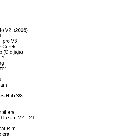
lo V2, (2006)
XLT
l pro V3
e Creek
 (Old jaja)
le
ng
zer
e
ain
kes Hub 3/8
pillera
 Hazard V2, 12T
Scar Rim
ejera