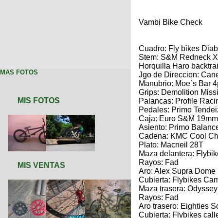
Vambi Bike Check
Cuadro: Fly bikes Diab
Stem: S&M Redneck 
Horquilla Haro backtrai
MAS FOTOS
Jgo de Direccion: Can
Manubrio: Moe`s Bar 4p
Grips: Demolition Missi
MIS FOTOS
Palancas: Profile Raci
Pedales: Primo Tendei
Caja: Euro S&M 19mm
Asiento: Primo Balanc
Cadena: KMC Cool Ch
Plato: Macneil 28T
Maza delantera: Flybi
Rayos: Fad
MIS VENTAS
Aro: Alex Supra Dome
Cubierta: Flybikes Cam
Maza trasera: Odyssey
Rayos: Fad
Aro trasero: Eighties 
Cubierta: Flybikes call