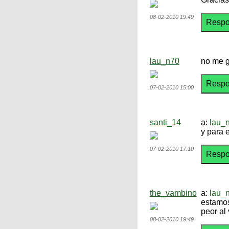
08-02-2010 19:49
lau_n70
no me g
07-02-2010 15:00
santi_14
a:
lau_
y para e
07-02-2010 17:10
the_vambino
a:
lau_
estamos
peor al
08-02-2010 19:49