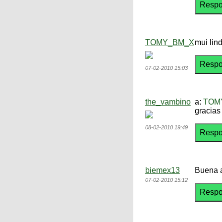
TOMY_BM_X
mui lind
07-02-2010 15:03
the_vambino
a:
TOM
gracias
08-02-2010 19:49
biemex13
Buena 
07-02-2010 15:12