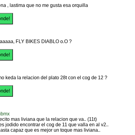
na , lastima que no me gusta esa orquilla
aaaaa, FLY BIKES DIABLO o.O ?
o keda la relacion del plato 28t con el cog de 12 ?
ubmx
cito mas liviana que la relacion que va.. (11t)
es jodido encontrar el cog de 11 que valla en al v2..
 hasta capaz que es mejor un toque mas liviana..