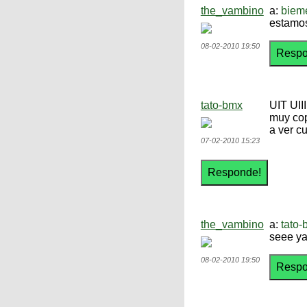
the_vambino
a:
biem
estamos
08-02-2010 19:50
tato-bmx
UIT UIIII
muy co
a ver c
07-02-2010 15:23
the_vambino
a:
tato-
seee ya
08-02-2010 19:50