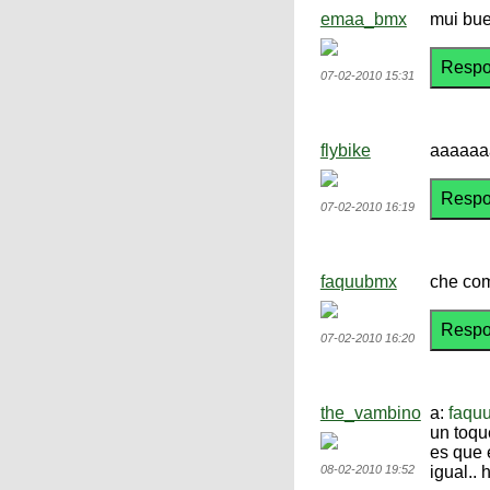
emaa_bmx
mui bue
07-02-2010 15:31
flybike
aaaaaa
07-02-2010 16:19
faquubmx
che com
07-02-2010 16:20
the_vambino
a:
faqu
un toque
es que 
08-02-2010 19:52
igual..