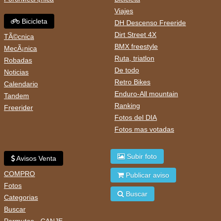
Viajes
Bicicleta
DH Descenso Freeride
Dirt Street 4X
TÃ©cnica
BMX freestyle
MecÃ¡nica
Ruta, triatlon
Robadas
De todo
Noticias
Retro Bikes
Calendario
Enduro-All mountain
Tandem
Ranking
Freerider
Fotos del DIA
Fotos mas votadas
Subir foto
Avisos Venta
COMPRO
Publicar aviso
Fotos
Buscar
Categorias
Buscar