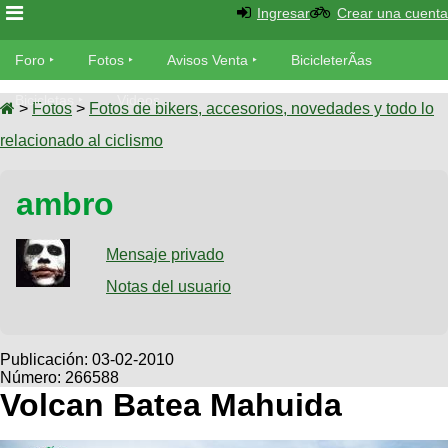
Ingresar
Crear una cuenta
Foro
Foro
Fotos
Avisos Venta
BicicleterÃ­as
Foro
Bicicletas
Videos
Fotos
>
Fotos
>
Fotos de bikers, accesorios, novedades y todo lo
TÃ©cnica
relacionado al ciclismo
Avisos
MecÃ¡nica
SUBÃ
Ventas
ambro
tu foto
BicicleterÃ­
Galeria
Mensaje privado
SUBÃ
as
tu
Notas del usuario
XC
aviso
Bicicletas
Bicicletas
Buscar
Viajes
Publicación:
03-02-2010
Videos
Número: 266588
Bicicletas
Ultimos
Descenso
Volcan Batea Mahuida
Cicloturismo
Tandem
Fotos
Dirt
Freerider