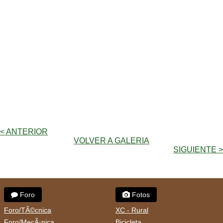
< ANTERIOR
VOLVER A GALERIA
SIGUIENTE >
Foro
Fotos
Foro/TÃ©cnica
XC - Rural
Foro/MecÃ¡nica
Bicicleta