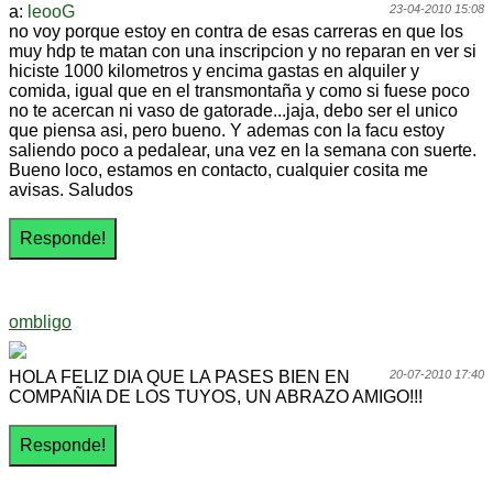
a:
leooG
23-04-2010 15:08
no voy porque estoy en contra de esas carreras en que los
muy hdp te matan con una inscripcion y no reparan en ver si
hiciste 1000 kilometros y encima gastas en alquiler y
comida, igual que en el transmontaña y como si fuese poco
no te acercan ni vaso de gatorade...jaja, debo ser el unico
que piensa asi, pero bueno. Y ademas con la facu estoy
saliendo poco a pedalear, una vez en la semana con suerte.
Bueno loco, estamos en contacto, cualquier cosita me
avisas. Saludos
ombligo
HOLA FELIZ DIA QUE LA PASES BIEN EN
20-07-2010 17:40
COMPAÑIA DE LOS TUYOS, UN ABRAZO AMIGO!!!