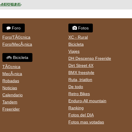
< ANTERIOR
SIGUIENTE >
Foro
Fotos
Foro/TÃ©cnica
XC - Rural
Foro/MecÃ¡nica
Bicicleta
Viajes
Bicicleta
DH Descenso Freeride
Dirt Street 4X
TÃ©cnica
BMX freestyle
MecÃ¡nica
Ruta, triatlon
Robadas
De todo
Noticias
Retro Bikes
Calendario
Enduro-All mountain
Tandem
Ranking
Freerider
Fotos del DIA
Fotos mas votadas