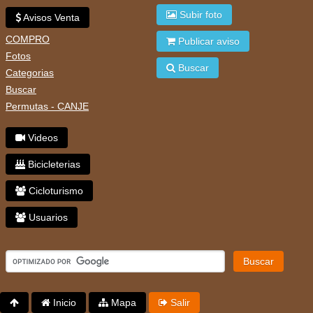
Subir foto
Avisos Venta
COMPRO
Publicar aviso
Fotos
Buscar
Categorias
Buscar
Permutas - CANJE
Videos
Bicicleterias
Cicloturismo
Usuarios
Buscar
Inicio
Mapa
Salir