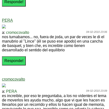
PERA
a:
cromocovalto
04-02-2010 23:06
nos turnabamos... no, fuera de joda, un par de veces le di el
manubrio al "Lince" (él se puso ese apodo) en una cancha
de basquet, y bien che, es increible como tienen
desarrollado el sentido del equilibrio
cromocovalto
a:
PERA
04-02-2010 23:09
es increible, por eso te preguntaba, a los no videntes el tema
de moverlos les ayuda mucho, algo que vi que les hacen es
llevarlos por un recorrido y ellos lo hacen igual de memoria,
esquivando lo que sea. increible como se adapta la cabeza