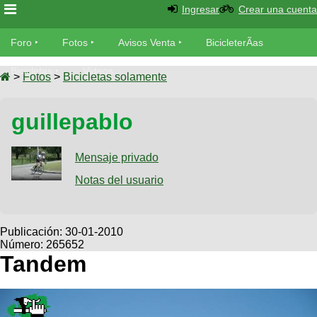
Ingresar
Crear una cuenta
Foro
Foro
Fotos
Avisos Venta
BicicleterÃ­as
Foro
Bicicletas
Videos
Fotos
>
Fotos
>
Bicicletas solamente
TÃ©cnica
Avisos
guillepablo
MecÃ¡nica
SUBÃ
Ventas
tu foto
Mensaje privado
BicicleterÃ­
Galeria
Notas del usuario
SUBÃ
as
tu
XC
aviso
Bicicletas
Bicicletas
Publicación:
30-01-2010
Número: 265652
Buscar
Viajes
Videos
Tandem
Bicicletas
Ultimos
Descenso
Cicloturismo
Tandem
Fotos
Dirt
Freerider