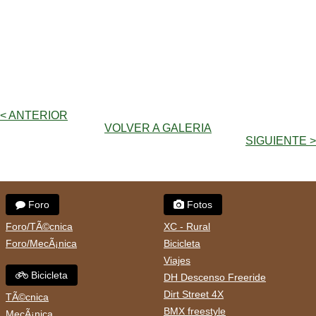
< ANTERIOR
VOLVER A GALERIA
SIGUIENTE >
Foro
Fotos
Foro/TÃ©cnica
XC - Rural
Foro/MecÃ¡nica
Bicicleta
Viajes
Bicicleta
DH Descenso Freeride
Dirt Street 4X
TÃ©cnica
BMX freestyle
MecÃ¡nica