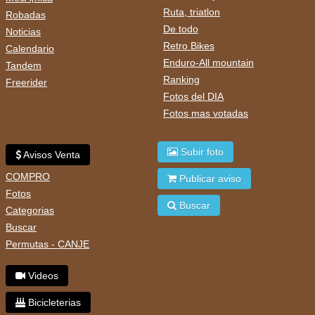
Ruta, triatlon
Robadas
De todo
Noticias
Retro Bikes
Calendario
Enduro-All mountain
Tandem
Ranking
Freerider
Fotos del DIA
Fotos mas votadas
Subir foto
Avisos Venta
COMPRO
Publicar aviso
Fotos
Buscar
Categorias
Buscar
Permutas - CANJE
Videos
Bicicleterias