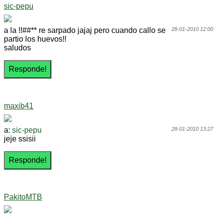
sic-pepu
a la !!##** re sarpado jajaj pero cuando callo se
28-01-2010 12:00
partio los huevos!!
saludos
maxib41
a:
sic-pepu
28-01-2010 13:27
jeje ssisii
PakitoMTB