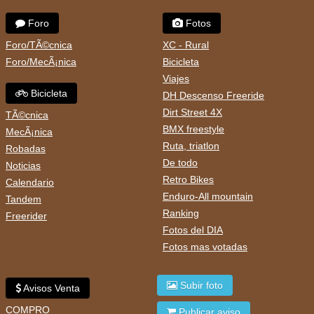
Foro
Fotos
Foro/TÃ©cnica
XC - Rural
Foro/MecÃ¡nica
Bicicleta
Viajes
Bicicleta
DH Descenso Freeride
Dirt Street 4X
TÃ©cnica
BMX freestyle
MecÃ¡nica
Ruta, triatlon
Robadas
De todo
Noticias
Retro Bikes
Calendario
Enduro-All mountain
Tandem
Ranking
Freerider
Fotos del DIA
Fotos mas votadas
Subir foto
Avisos Venta
COMPRO
Publicar aviso