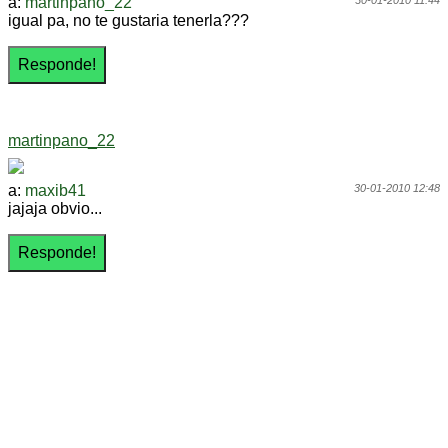
a:
martinpano_22
30-01-2010 11:44
igual pa, no te gustaria tenerla???
martinpano_22
a:
maxib41
30-01-2010 12:48
jajaja obvio...