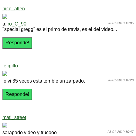
nico_allen
a:
ro_C_90
28-01-2010 12:05
"special gregg" es el primo de travis, es el del video...
felipillo
lo vi 35 veces esta terrible un zarpado.
28-01-2010 10:26
mati_street
sarapado video y trucooo
28-01-2010 10:47