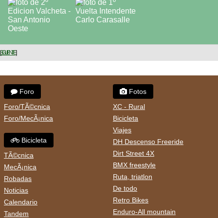
SIGUIENTE
Foro
Fotos
Foro/TÃ©cnica
XC - Rural
Foro/MecÃ¡nica
Bicicleta
Viajes
Bicicleta
DH Descenso Freeride
Dirt Street 4X
TÃ©cnica
BMX freestyle
MecÃ¡nica
Ruta, triatlon
Robadas
De todo
Noticias
Retro Bikes
Calendario
Enduro-All mountain
Tandem