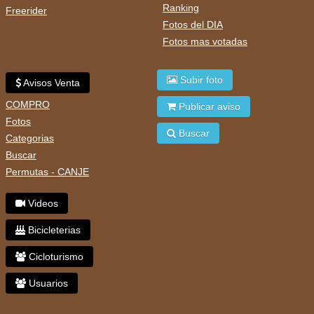
Ranking
Freerider
Fotos del DIA
Fotos mas votadas
Subir foto
Avisos Venta
COMPRO
Publicar aviso
Fotos
Buscar
Categorias
Buscar
Permutas - CANJE
Videos
Bicicleterias
Cicloturismo
Usuarios