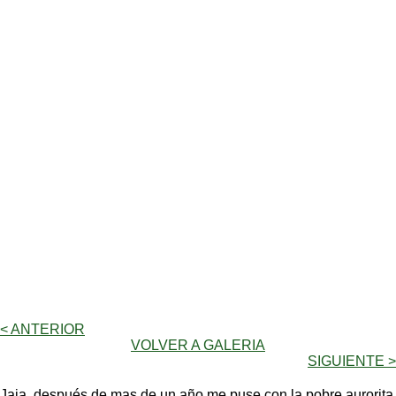
< ANTERIOR
VOLVER A GALERIA
SIGUIENTE >
Jaja, después de mas de un año me puse con la pobre aurorita