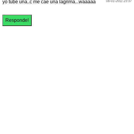
yo tube una..c me cae una lagrima...waaaaa
06-01-2011 23:37