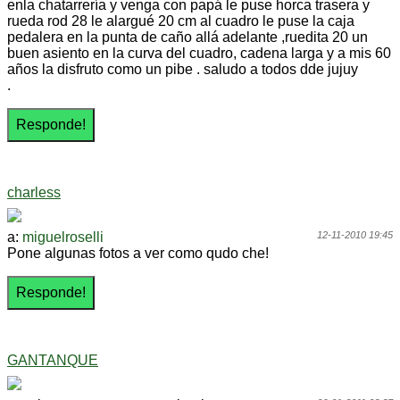
enla chatarrería y venga con papá le puse horca trasera y
rueda rod 28 le alargué 20 cm al cuadro le puse la caja
pedalera en la punta de caño allá adelante ,ruedita 20 un
buen asiento en la curva del cuadro, cadena larga y a mis 60
años la disfruto como un pibe . saludo a todos dde jujuy
.
charless
a:
miguelroselli
12-11-2010 19:45
Pone algunas fotos a ver como qudo che!
GANTANQUE