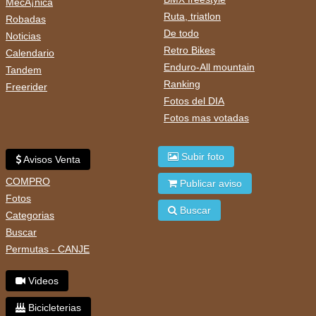
MecÃ¡nica
Ruta, triatlon
Robadas
De todo
Noticias
Retro Bikes
Calendario
Enduro-All mountain
Tandem
Ranking
Freerider
Fotos del DIA
Fotos mas votadas
Subir foto
Avisos Venta
COMPRO
Publicar aviso
Fotos
Buscar
Categorias
Buscar
Permutas - CANJE
Videos
Bicicleterias