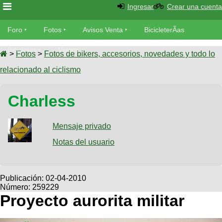
Ingresar
Crear una cuenta
Foro
Foro
Fotos
Avisos Venta
BicicleterÃ­as
Foro
Bicicletas
Videos
Fotos
>
Fotos
>
Fotos de bikers, accesorios, novedades y todo lo
TÃ©cnica
relacionado al ciclismo
Avisos
MecÃ¡nica
SUBÃ
Ventas
Charless
tu foto
BicicleterÃ­
Galeria
Mensaje privado
SUBÃ
as
tu
Notas del usuario
XC
aviso
Bicicletas
Bicicletas
Buscar
Viajes
Publicación:
02-04-2010
Videos
Número: 259229
Bicicletas
Ultimos
Descenso
Proyecto aurorita militar
Cicloturismo
Tandem
Fotos
Dirt
Freerider