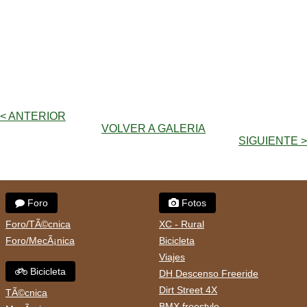
< ANTERIOR
VOLVER A GALERIA
SIGUIENTE >
Foro
Fotos
Foro/TÃ©cnica
XC - Rural
Foro/MecÃ¡nica
Bicicleta
Viajes
Bicicleta
DH Descenso Freeride
Dirt Street 4X
TÃ©cnica
BMX freestyle