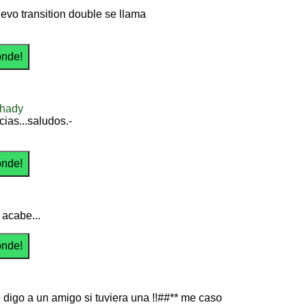
uevo transition double se llama
shady
cias...saludos.-
acabe...
 digo a un amigo si tuviera una !!##** me caso