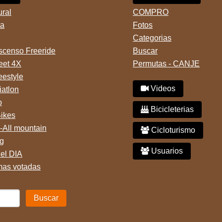
ural
COMPRO
ta
Fotos
Categorias
censo Freeride
Buscar
reet 4X
Permutas - CANJE
eestyle
Videos
iatlon
o
Bicicleterias
Bikes
-All mountain
Cicloturismo
g
Usuarios
del DIA
mas votadas
Buscar