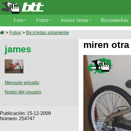
Foro
Foro
Fotos
Avisos Venta
BicicleterÃ­as
Foro
Fotos
>
Fotos
>
Bicicletas solamente
TÃ©cnica
miren otra
james
Avisos
MecÃ¡nica
SUBÃ
Ventas
tu foto
BicicleterÃ­
Galeria
SUBÃ
as
tu
Mensaje privado
XC
aviso
Bicicletas
Notas del usuario
Bicicletas
Buscar
Viajes
Videos
Bicicletas
Ultimos
Publicación:
15-12-2009
Descenso
Cicloturismo
Número: 254747
Tandem
Fotos
Dirt
Freerider