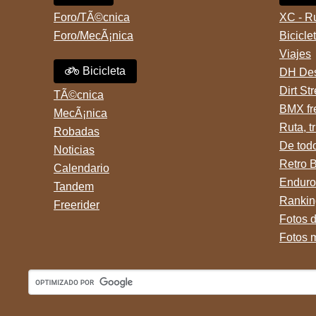
Foro/TÃ©cnica
XC - R
Foro/MecÃ¡nica
Bicicle
Viajes
Bicicleta
DH Des
Dirt St
TÃ©cnica
BMX fr
MecÃ¡nica
Ruta, tr
Robadas
De tod
Noticias
Retro 
Calendario
Enduro
Tandem
Rankin
Freerider
Fotos 
Fotos 