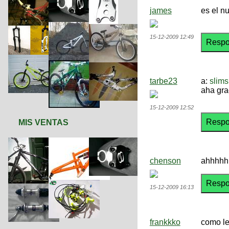
james
es el n
15-12-2009 12:49
tarbe23
a:
slim
aha gra
15-12-2009 12:52
MIS VENTAS
chenson
ahhhhh 
15-12-2009 16:13
frankkko
como le