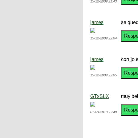
15-12-2009 21:43
james
se qued
15-12-2009 22:04
james
corrijo
15-12-2009 22:05
GTxSLX
muy bel
01-03-2010 22:49