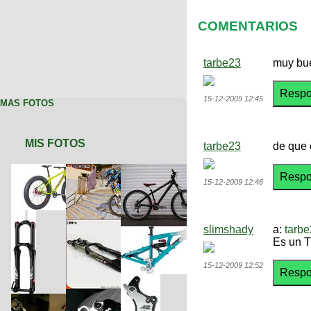
COMENTARIOS
tarbe23
muy bue
15-12-2009 12:45
MAS FOTOS
MIS FOTOS
tarbe23
de que 
15-12-2009 12:46
slimshady
a:
tarb
Es un T
15-12-2009 12:52