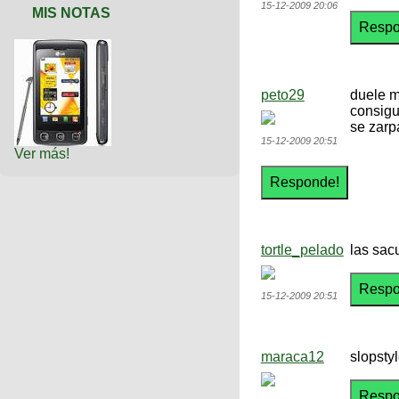
15-12-2009 20:06
MIS NOTAS
peto29
duele m
consigu
se zarp
15-12-2009 20:51
Ver más!
tortle_pelado
las sac
15-12-2009 20:51
maraca12
slopsty