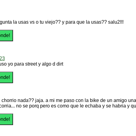
gunta la usas vs o tu viejo?? y para que la usas?? salu2!!!
e23
uso yo para street y algo d dirt
e chorrio nada?? jaja. a mi me paso con la bike de un amigo un
corria... no se porq pero es como que le echaba y se habria y q