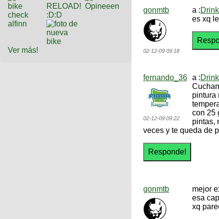
gonmtb
a :
Drin
es xq l
Ver más!
02-12-09 09:18
fernando_36
a :
Drin
Cuchame
pintura 
tempera
con 25 
02-12-09 09:22
pintas,
veces y te queda de p
gonmtb
mejor e
esa cap
xq pare