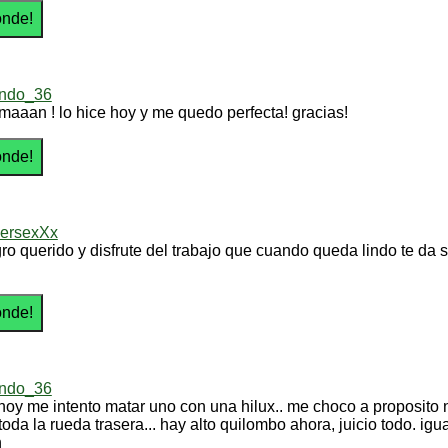
ando_36
maaan ! lo hice hoy y me quedo perfecta! gracias!
kersexXx
ro querido y disfrute del trabajo que cuando queda lindo te da 
ando_36
 hoy me intento matar uno con una hilux.. me choco a proposit
toda la rueda trasera... hay alto quilombo ahora, juicio todo. i
n