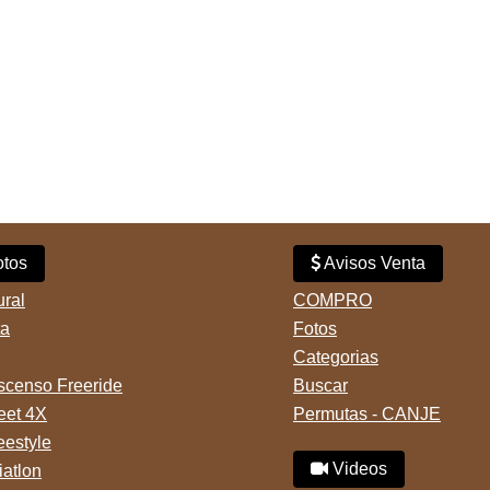
tos
Avisos Venta
ural
COMPRO
ta
Fotos
Categorias
censo Freeride
Buscar
reet 4X
Permutas - CANJE
eestyle
Videos
iatlon