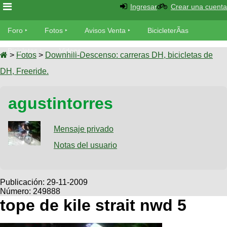
Ingresar
Crear una cuenta
Foro
Foro
Fotos
Avisos Venta
BicicleterÃ­as
Foro
Bicicletas
Videos
Fotos
>
Fotos
>
Downhill-Descenso: carreras DH, bicicletas de
TÃ©cnica
DH, Freeride.
Avisos
MecÃ¡nica
SUBÃ
Ventas
agustintorres
tu foto
BicicleterÃ­
Galeria
Mensaje privado
SUBÃ
as
tu
Notas del usuario
XC
aviso
Bicicletas
Bicicletas
Buscar
Viajes
Publicación:
29-11-2009
Videos
Número: 249888
Bicicletas
Ultimos
Descenso
tope de kile strait nwd 5
Cicloturismo
Tandem
Fotos
Dirt
Freerider