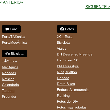
< ANTERIOR
SIGUIENTE >
Foro
Fotos
Foro/TÃ©cnica
XC - Rural
Foro/MecÃ¡nica
Bicicleta
Viajes
Bicicleta
DH Descenso Freeride
Dirt Street 4X
TÃ©cnica
BMX freestyle
MecÃ¡nica
Ruta, triatlon
Robadas
De todo
Noticias
Retro Bikes
Calendario
Enduro-All mountain
Tandem
Ranking
Freerider
Fotos del DIA
Fotos mas votadas