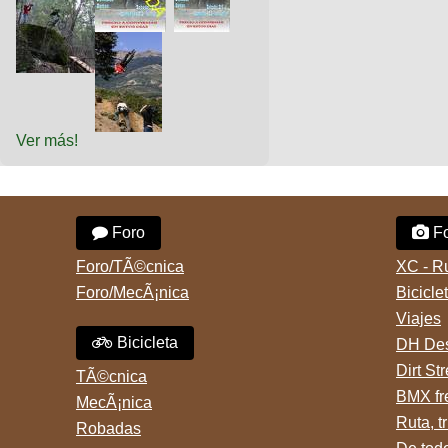
Ver más!
Foro
Fo
Foro/TÃ©cnica
XC - R
Foro/MecÃ¡nica
Bicicle
Viajes
Bicicleta
DH Des
Dirt St
TÃ©cnica
BMX fr
MecÃ¡nica
Ruta, tr
Robadas