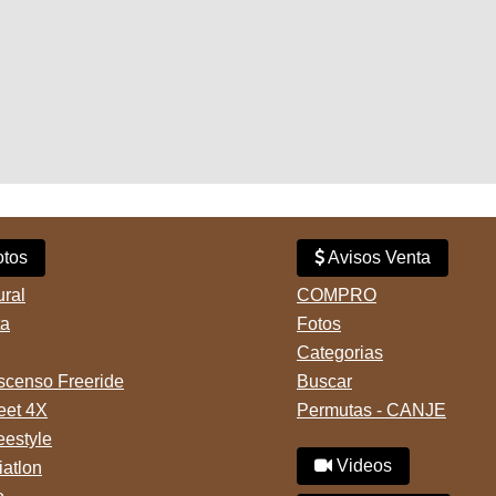
tos
Avisos Venta
ural
COMPRO
ta
Fotos
Categorias
censo Freeride
Buscar
reet 4X
Permutas - CANJE
eestyle
Videos
iatlon