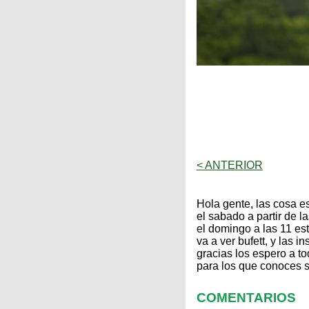
Categorias
BMX
Salidas
Usuarios
TÃ©cnica
COMPRO
Ruta,
Operadores
triatlon
de
MecÃ¡nica
Ãšltimos
CANJE
cicloturismo
De
Robadas
Buscar
Mi
todo
Relatos
ReputaciÃ³n
Noticias
de
Mis
Retro
viajes
Amigos
Mis
Calendario
Compras
Enduro
Foro
Actividad
de
de
Mis
viajes
Amigos
Ventas
Ranking
< ANTERIOR
Fotos
Hola gente, las cosa es
del
el sabado a partir de 
DÃA
el domingo a las 11 es
va a ver bufett, y las 
gracias los espero a to
Fotos
para los que conoces se
mas
votadas
COMENTARIOS