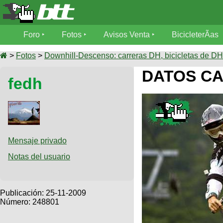
Foro
Foro
Fotos
Avisos Venta
BicicleterÃ­as
Foro
Fotos
>
Fotos
>
Downhill-Descenso: carreras DH, bicicletas de DH,
TÃ©cnica
DATOS C
fedh
Avisos
MecÃ¡nica
SUBÃ
Ventas
tu foto
BicicleterÃ­
Galeria
SUBÃ
as
tu
Mensaje privado
XC
aviso
Bicicletas
Notas del usuario
Bicicletas
Buscar
Viajes
Videos
Bicicletas
Ultimos
Publicación:
25-11-2009
Descenso
Cicloturismo
Número: 248801
Tandem
Fotos
Dirt
Freerider