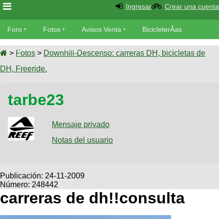
Ingresar
Crear una cuenta
Foro
Foro
Fotos
Avisos Venta
BicicleterÃ­as
Foro
Bicicletas
Videos
Fotos
>
Fotos
>
Downhill-Descenso: carreras DH, bicicletas de
TÃ©cnica
DH, Freeride.
Avisos
MecÃ¡nica
SUBÃ
Ventas
tarbe23
tu foto
BicicleterÃ­
Galeria
Mensaje privado
SUBÃ
as
tu
Notas del usuario
XC
aviso
Bicicletas
Bicicletas
Buscar
Viajes
Publicación:
24-11-2009
Videos
Número: 248442
Bicicletas
Ultimos
Descenso
carreras de dh!!consulta
Cicloturismo
Tandem
Fotos
Dirt
Freerider