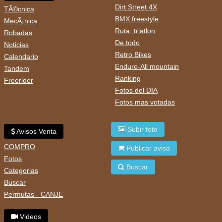
Dirt Street 4X
TÃ©cnica
BMX freestyle
MecÃ¡nica
Ruta, triatlon
Robadas
De todo
Noticias
Retro Bikes
Calendario
Enduro-All mountain
Tandem
Ranking
Freerider
Fotos del DIA
Fotos mas votadas
Subir foto
Avisos Venta
COMPRO
Publicar aviso
Fotos
Buscar
Categorias
Buscar
Permutas - CANJE
Videos