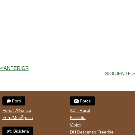
< ANTERIOR
SIGUIENTE >
Foro
Fotos
Foro/TÃ©cnica
XC - Rural
Foro/MecÃ¡nica
Bicicleta
Viajes
Bicicleta
DH Descenso Freeride