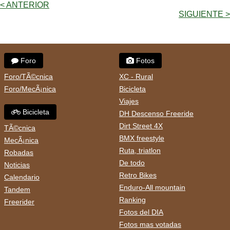
< ANTERIOR
SIGUIENTE >
Foro
Fotos
Foro/TÃ©cnica
XC - Rural
Foro/MecÃ¡nica
Bicicleta
Viajes
Bicicleta
DH Descenso Freeride
Dirt Street 4X
TÃ©cnica
BMX freestyle
MecÃ¡nica
Ruta, triatlon
Robadas
De todo
Noticias
Retro Bikes
Calendario
Enduro-All mountain
Tandem
Ranking
Freerider
Fotos del DIA
Fotos mas votadas