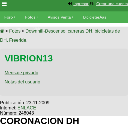
Ingresar
Crear una cuenta
Foro
Foro
Fotos
Avisos Venta
BicicleterÃ­as
Foro
Bicicletas
Videos
Fotos
>
Fotos
>
Downhill-Descenso: carreras DH, bicicletas de
TÃ©cnica
DH, Freeride.
Avisos
MecÃ¡nica
SUBÃ
Ventas
VIBRION13
tu foto
BicicleterÃ­
Galeria
Mensaje privado
SUBÃ
as
tu
Notas del usuario
XC
aviso
Bicicletas
Bicicletas
Buscar
Viajes
Publicación:
23-11-2009
Videos
Internet:
ENLACE
Bicicletas
Ultimos
Descenso
Número: 248043
Cicloturismo
Tandem
CORONACION DH
Fotos
Dirt
Freerider