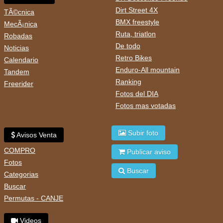
Dirt Street 4X
TÃ©cnica
BMX freestyle
MecÃ¡nica
Ruta, triatlon
Robadas
De todo
Noticias
Retro Bikes
Calendario
Enduro-All mountain
Tandem
Ranking
Freerider
Fotos del DIA
Fotos mas votadas
Subir foto
Avisos Venta
COMPRO
Publicar aviso
Fotos
Buscar
Categorias
Buscar
Permutas - CANJE
Videos