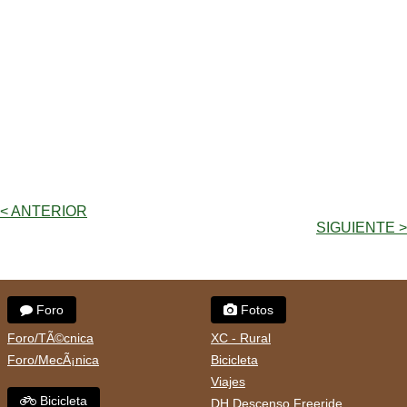
< ANTERIOR
SIGUIENTE >
Foro
Fotos
Foro/TÃ©cnica
XC - Rural
Foro/MecÃ¡nica
Bicicleta
Viajes
Bicicleta
DH Descenso Freeride