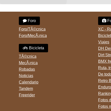
Foro
Fo
Foro/TÃ©cnica
XC - R
Foro/MecÃ¡nica
Bicicle
Viajes
Bicicleta
DH Des
Dirt St
TÃ©cnica
BMX fr
MecÃ¡nica
Ruta, tr
Robadas
De tod
Noticias
Retro 
Calendario
Enduro
Tandem
Rankin
Freerider
Fotos 
Fotos 