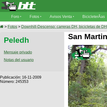
Foro
Foro
Fotos
Avisos Venta
BicicleterÃ­as
Foro
Fotos
>
Fotos
>
Downhill-Descenso: carreras DH, bicicletas de DH,
TÃ©cnica
San Martin
Peledh
Avisos
MecÃ¡nica
SUBÃ
Ventas
tu foto
Mensaje privado
BicicleterÃ­
Notas del usuario
Galeria
SUBÃ
as
tu
XC
aviso
Bicicletas
Bicicletas
Publicación:
16-11-2009
Número: 245353
Buscar
Viajes
Videos
Bicicletas
Ultimos
Descenso
Cicloturismo
Tandem
Fotos
Dirt
Freerider