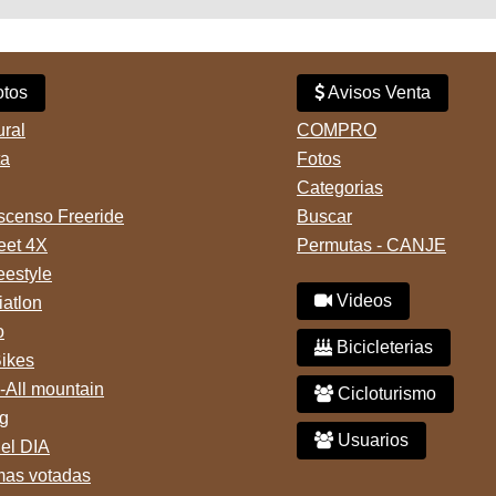
tos
Avisos Venta
ural
COMPRO
ta
Fotos
Categorias
censo Freeride
Buscar
reet 4X
Permutas - CANJE
eestyle
Videos
iatlon
o
Bicicleterias
Bikes
-All mountain
Cicloturismo
g
Usuarios
del DIA
mas votadas