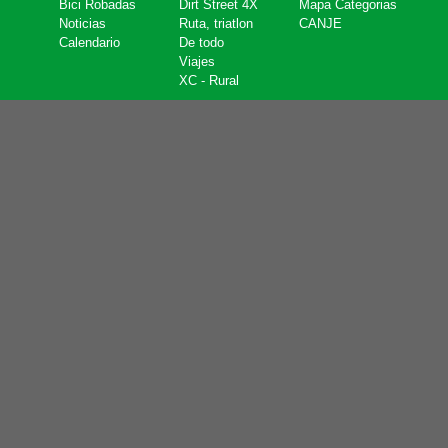
Bici Robadas
Dirt Street 4X
Mapa Categorias
Noticias
Ruta, triatlon
CANJE
Calendario
De todo
Viajes
XC - Rural