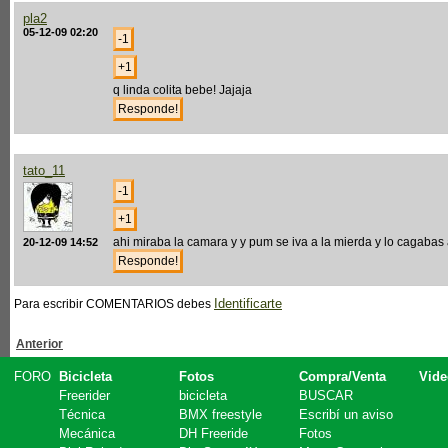
pla2
05-12-09 02:20
q linda colita bebe! Jajaja
tato_11
ahi miraba la camara y y pum se iva a la mierda y lo cagabas 
20-12-09 14:52
Identificarte
Para escribir COMENTARIOS debes
Anterior
FORO
Bicicleta
Fotos
Compra/Venta
Vide
Freerider
bicicleta
BUSCAR
Técnica
BMX freestyle
Escribí un aviso
Mecánica
DH Freeride
Fotos