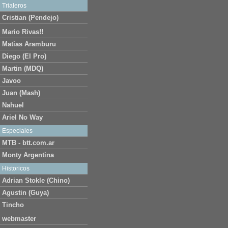
Trialeros
Cristian (Pendejo)
Mario Rivas!!
Matias Aramburu
Diego (El Pro)
Martin (MDQ)
Javoo
Juan (Mash)
Nahuel
Ariel No Way
Especiales
MTB - btt.com.ar
Monty Argentina
Historicos
Adrian Stokle (Chino)
Agustin (Guya)
Tincho
webmaster