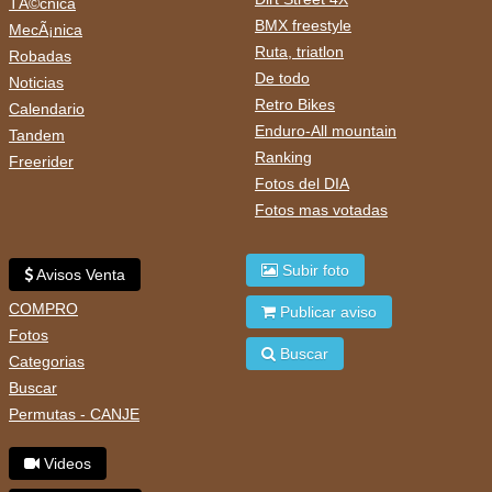
TÃ©cnica
BMX freestyle
MecÃ¡nica
Ruta, triatlon
Robadas
De todo
Noticias
Retro Bikes
Calendario
Enduro-All mountain
Tandem
Ranking
Freerider
Fotos del DIA
Fotos mas votadas
Subir foto
Avisos Venta
COMPRO
Publicar aviso
Fotos
Buscar
Categorias
Buscar
Permutas - CANJE
Videos