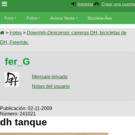
Ingresar
Crear una cuenta
Foro
Foro
Fotos
Avisos Venta
BicicleterÃ­as
Foro
Bicicletas
Videos
Fotos
>
Fotos
>
Downhill-Descenso: carreras DH, bicicletas de
TÃ©cnica
DH, Freeride.
Avisos
MecÃ¡nica
SUBÃ
Ventas
fer_G
tu foto
BicicleterÃ­
Galeria
Mensaje privado
SUBÃ
as
tu
Notas del usuario
XC
aviso
Bicicletas
Bicicletas
Buscar
Viajes
Publicación:
02-11-2009
Videos
Número: 241021
Bicicletas
Ultimos
Descenso
dh tanque
Cicloturismo
Tandem
Fotos
Dirt
Freerider