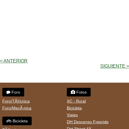
< ANTERIOR
SIGUIENTE >
Foro
Fotos
Foro/TÃ©cnica
XC - Rural
Foro/MecÃ¡nica
Bicicleta
Viajes
Bicicleta
DH Descenso Freeride
Dirt Street 4X