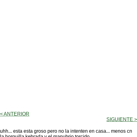
< ANTERIOR
SIGUIENTE >
uhh... esta esta groso pero no la intenten en casa... menos cn
la horquilla kebrada y el manubrio torcido....