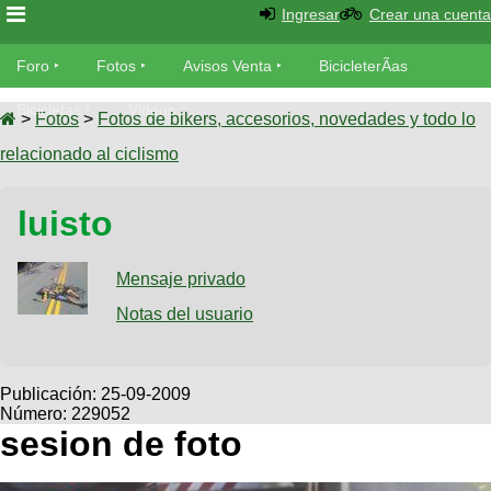
Ingresar
Crear una cuenta
Foro
Foro
Fotos
Avisos Venta
BicicleterÃ­as
Foro
Bicicletas
Videos
Fotos
>
Fotos
>
Fotos de bikers, accesorios, novedades y todo lo
TÃ©cnica
relacionado al ciclismo
Avisos
MecÃ¡nica
SUBÃ
Ventas
luisto
tu foto
BicicleterÃ­
Galeria
Mensaje privado
SUBÃ
as
tu
Notas del usuario
XC
aviso
Bicicletas
Bicicletas
Buscar
Viajes
Publicación:
25-09-2009
Videos
Número: 229052
Bicicletas
Ultimos
Descenso
sesion de foto
Cicloturismo
Tandem
Fotos
Dirt
Freerider