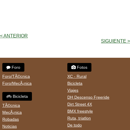
< ANTERIOR
SIGUIENTE >
Foro
Fotos
Foro/TÃ©cnica
XC - Rural
Foro/MecÃ¡nica
Bicicleta
Viajes
Bicicleta
DH Descenso Freeride
Dirt Street 4X
TÃ©cnica
BMX freestyle
MecÃ¡nica
Ruta, triatlon
Robadas
De todo
Noticias