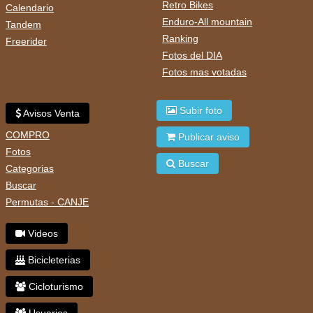
Retro Bikes
Calendario
Enduro-All mountain
Tandem
Ranking
Freerider
Fotos del DIA
Fotos mas votadas
Subir foto
Avisos Venta
COMPRO
Publicar aviso
Fotos
Buscar
Categorias
Buscar
Permutas - CANJE
Videos
Bicicleterias
Cicloturismo
Usuarios