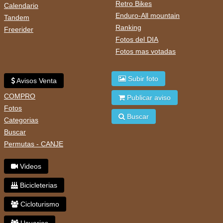
Retro Bikes
Calendario
Enduro-All mountain
Tandem
Ranking
Freerider
Fotos del DIA
Fotos mas votadas
Subir foto
Avisos Venta
COMPRO
Publicar aviso
Fotos
Buscar
Categorias
Buscar
Permutas - CANJE
Videos
Bicicleterias
Cicloturismo