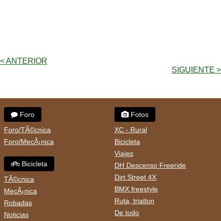
< ANTERIOR
SIGUIENTE >
Foro
Fotos
Foro/TÃ©cnica
XC - Rural
Foro/MecÃ¡nica
Bicicleta
Viajes
Bicicleta
DH Descenso Freeride
Dirt Street 4X
TÃ©cnica
BMX freestyle
MecÃ¡nica
Ruta, triatlon
Robadas
De todo
Noticias