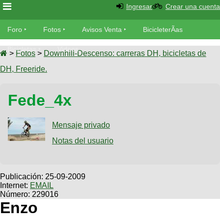
Ingresar
Crear una cuenta
Foro
Foro
Fotos
Avisos Venta
BicicleterÃ­as
Foro
Bicicletas
Videos
Fotos
>
Fotos
>
Downhill-Descenso: carreras DH, bicicletas de
TÃ©cnica
DH, Freeride.
Avisos
MecÃ¡nica
SUBÃ
Ventas
Fede_4x
tu foto
BicicleterÃ­
Galeria
Mensaje privado
SUBÃ
as
tu
Notas del usuario
XC
aviso
Bicicletas
Bicicletas
Buscar
Viajes
Publicación:
25-09-2009
Videos
Internet:
EMAIL
Bicicletas
Ultimos
Descenso
Número: 229016
Cicloturismo
Tandem
Enzo
Fotos
Dirt
Freerider