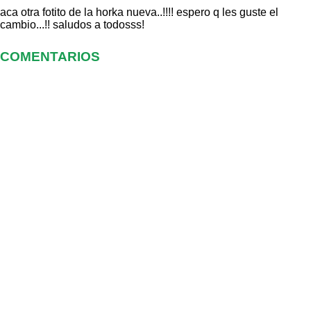
aca otra fotito de la horka nueva..!!!! espero q les guste el
cambio...!! saludos a todosss!
COMENTARIOS