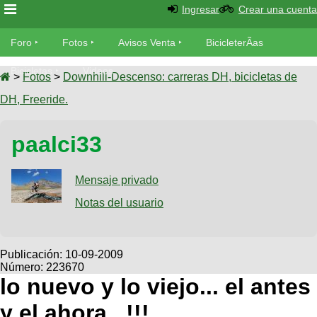
Ingresar
Crear una cuenta
Foro
Foro
Fotos
Avisos Venta
BicicleterÃ­as
Foro
Bicicletas
Videos
Fotos
>
Fotos
>
Downhill-Descenso: carreras DH, bicicletas de
TÃ©cnica
DH, Freeride.
Avisos
MecÃ¡nica
SUBÃ
Ventas
paalci33
tu foto
BicicleterÃ­
Galeria
Mensaje privado
SUBÃ
as
tu
Notas del usuario
XC
aviso
Bicicletas
Bicicletas
Buscar
Viajes
Publicación:
10-09-2009
Videos
Número: 223670
Bicicletas
Ultimos
Descenso
lo nuevo y lo viejo... el antes
Cicloturismo
Tandem
Fotos
Dirt
y el ahora...!!!
Freerider