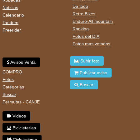
Robadas
De todo
Noticias
Retro Bikes
Calendario
Enduro-All mountain
Tandem
Ranking
Freerider
Fotos del DIA
Fotos mas votadas
Subir foto
Avisos Venta
COMPRO
Publicar aviso
Fotos
Buscar
Categorias
Buscar
Permutas - CANJE
Videos
Bicicleterias
Cicloturismo