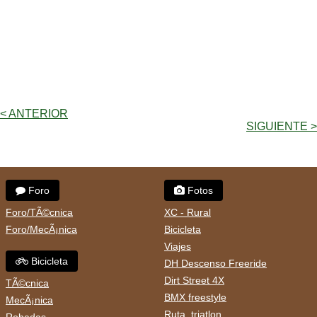
< ANTERIOR
SIGUIENTE >
Foro
Fotos
Foro/TÃ©cnica
XC - Rural
Foro/MecÃ¡nica
Bicicleta
Viajes
Bicicleta
DH Descenso Freeride
Dirt Street 4X
TÃ©cnica
BMX freestyle
MecÃ¡nica
Ruta, triatlon