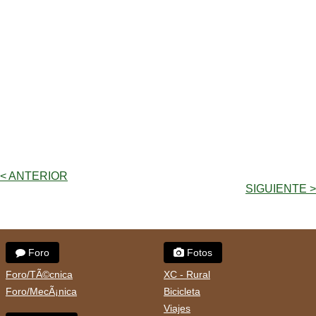
< ANTERIOR
SIGUIENTE >
Foro
Fotos
Foro/TÃ©cnica
XC - Rural
Foro/MecÃ¡nica
Bicicleta
Viajes