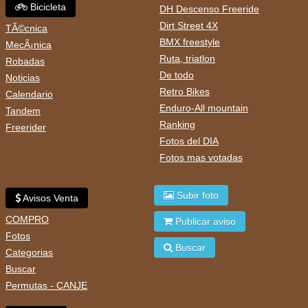
Bicicleta
DH Descenso Freeride
Dirt Street 4X
TÃ©cnica
BMX freestyle
MecÃ¡nica
Ruta, triatlon
Robadas
De todo
Noticias
Retro Bikes
Calendario
Enduro-All mountain
Tandem
Ranking
Freerider
Fotos del DIA
Fotos mas votadas
Subir foto
Avisos Venta
COMPRO
Publicar aviso
Fotos
Buscar
Categorias
Buscar
Permutas - CANJE