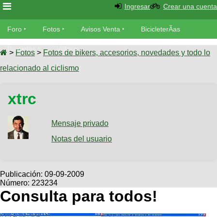
Ingresar
Crear una cuenta
Foro
Foro
Fotos
Avisos Venta
BicicleterÃ­as
Foro
Bicicletas
Videos
Fotos
>
Fotos
>
Fotos de bikers, accesorios, novedades y todo lo
TÃ©cnica
relacionado al ciclismo
Avisos
MecÃ¡nica
SUBÃ
Ventas
xtrc
tu foto
BicicleterÃ­
Galeria
Mensaje privado
SUBÃ
as
tu
Notas del usuario
XC
aviso
Bicicletas
Bicicletas
Buscar
Viajes
Publicación:
09-09-2009
Videos
Número: 223234
Bicicletas
Ultimos
Descenso
Consulta para todos!
Cicloturismo
Tandem
Fotos
Dirt
Freerider