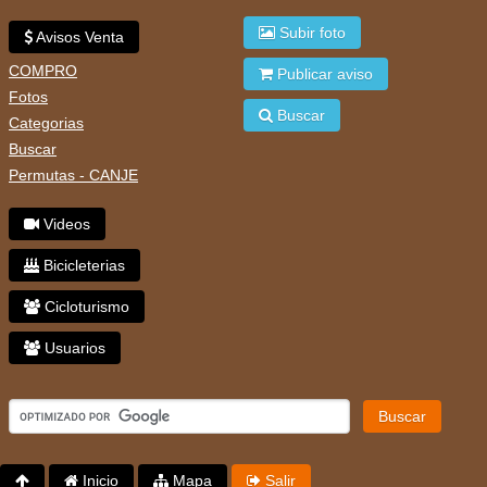
Subir foto
Avisos Venta
COMPRO
Publicar aviso
Fotos
Buscar
Categorias
Buscar
Permutas - CANJE
Videos
Bicicleterias
Cicloturismo
Usuarios
Buscar
Inicio
Mapa
Salir