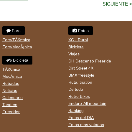
SIGUIENTE >
Foro
Fotos
Foro/TÃ©cnica
XC - Rural
Foro/MecÃ¡nica
Bicicleta
Viajes
Bicicleta
DH Descenso Freeride
Dirt Street 4X
TÃ©cnica
BMX freestyle
MecÃ¡nica
Ruta, triatlon
Robadas
De todo
Noticias
Retro Bikes
Calendario
Enduro-All mountain
Tandem
Ranking
Freerider
Fotos del DIA
Fotos mas votadas