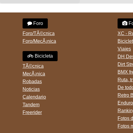
Foro
Fo
Foro/TÃ©cnica
XC - R
Foro/MecÃ¡nica
Bicicle
Viajes
Bicicleta
DH Des
Dirt St
TÃ©cnica
BMX fr
MecÃ¡nica
Ruta, tr
Robadas
De tod
Noticias
Retro 
Calendario
Enduro
Tandem
Rankin
Freerider
Fotos 
Fotos 