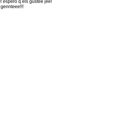
! espero q els gustee jee!
gennteee!!!