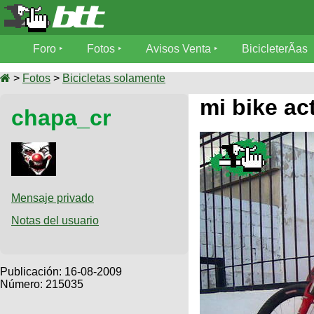
Foro
Foro
Fotos
Avisos Venta
BicicleterÃ­as
Foro
Fotos
>
Fotos
>
Bicicletas solamente
TÃ©cnica
mi bike ac
chapa_cr
Avisos
MecÃ¡nica
SUBÃ
Ventas
tu foto
BicicleterÃ­
Galeria
SUBÃ
as
tu
Mensaje privado
XC
aviso
Bicicletas
Notas del usuario
Bicicletas
Buscar
Viajes
Videos
Bicicletas
Ultimos
Publicación:
16-08-2009
Descenso
Cicloturismo
Número: 215035
Tandem
Fotos
Dirt
Freerider