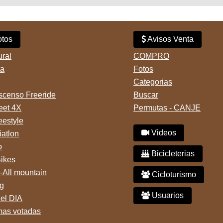
tos
Avisos Venta
ural
COMPRO
ta
Fotos
Categorias
censo Freeride
Buscar
reet 4X
Permutas - CANJE
eestyle
Videos
iatlon
o
Bicicleterias
Bikes
-All mountain
Cicloturismo
g
Usuarios
del DIA
mas votadas