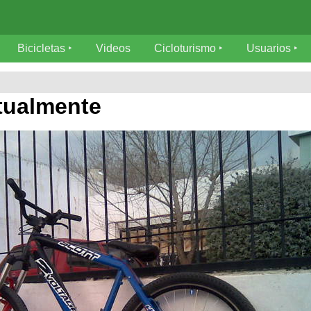
Bicicletas
Videos
Cicloturismo
Usuarios
tualmente