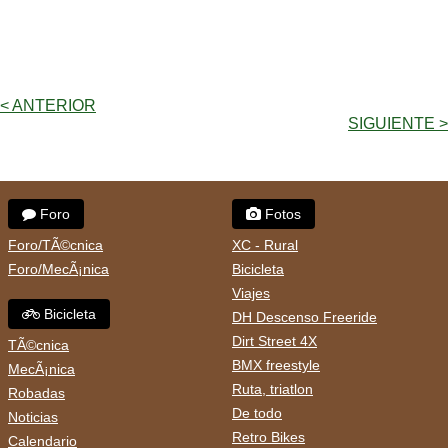
< ANTERIOR
SIGUIENTE >
Foro
Fotos
Foro/TÃ©cnica
XC - Rural
Foro/MecÃ¡nica
Bicicleta
Viajes
Bicicleta
DH Descenso Freeride
Dirt Street 4X
TÃ©cnica
BMX freestyle
MecÃ¡nica
Ruta, triatlon
Robadas
De todo
Noticias
Retro Bikes
Calendario