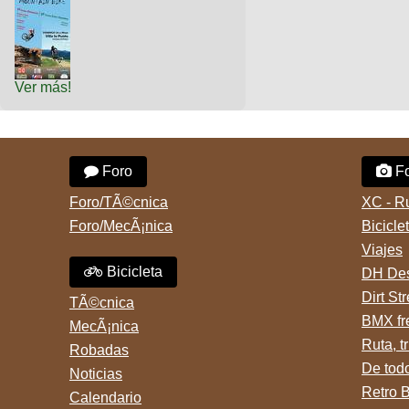
Ver más!
Foro
Fo
Foro/TÃ©cnica
XC - R
Foro/MecÃ¡nica
Bicicle
Viajes
Bicicleta
DH Des
Dirt St
TÃ©cnica
BMX fr
MecÃ¡nica
Ruta, tr
Robadas
De tod
Noticias
Retro 
Calendario