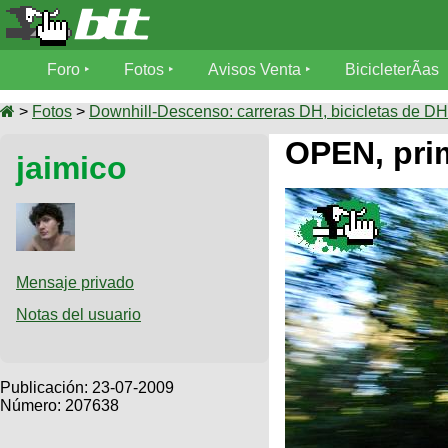
Foro
Foro
Fotos
Avisos Venta
BicicleterÃ­as
Foro
Fotos
>
Fotos
>
Downhill-Descenso: carreras DH, bicicletas de DH,
TÃ©cnica
OPEN, pri
jaimico
Avisos
MecÃ¡nica
SUBÃ
Ventas
tu foto
BicicleterÃ­
Galeria
SUBÃ
as
tu
Mensaje privado
XC
aviso
Bicicletas
Notas del usuario
Bicicletas
Buscar
Viajes
Videos
Bicicletas
Ultimos
Publicación:
23-07-2009
Descenso
Cicloturismo
Número: 207638
Tandem
Fotos
Dirt
Freerider