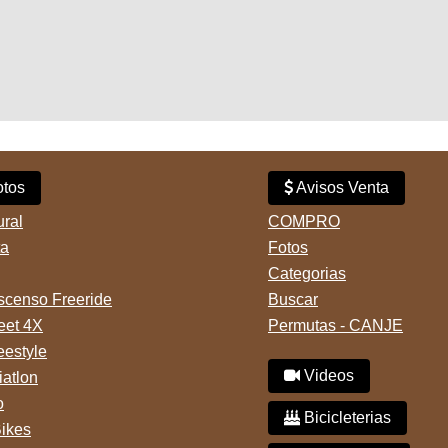
tos
Avisos Venta
ural
COMPRO
ta
Fotos
Categorias
censo Freeride
Buscar
reet 4X
Permutas - CANJE
eestyle
Videos
iatlon
o
Bicicleterias
Bikes