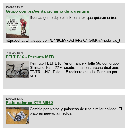
25/07/25 15:57
Grupo compra/venta ciclismo de argentina
Buenas gente dejo el link para los que quieran unirse
https://chat.whatsapp.com/E4N9zhVk9wHFFzK7T345Kn?mode=ac_t
01/06/25 18:20
FELT B16 - Permuta MTB
Permuto FELT B16 Performance - Talle 56. con grupo
Shimano 105 - 22 v, cuadro: triatlon carbono dual aero
TT/TRI UHC. Talle L. Excelente estado. Permuta por
MTB.
12/04/25 11:30
Plato palanca XTR M960
Cambio por platos y palancas de ruta similar calidad. El
plato es nuevo, a medida.