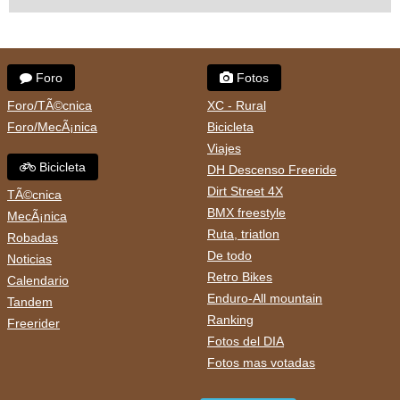
Foro
Fotos
Foro/TÃ©cnica
XC - Rural
Foro/MecÃ¡nica
Bicicleta
Viajes
Bicicleta
DH Descenso Freeride
Dirt Street 4X
TÃ©cnica
BMX freestyle
MecÃ¡nica
Ruta, triatlon
Robadas
De todo
Noticias
Retro Bikes
Calendario
Enduro-All mountain
Tandem
Ranking
Freerider
Fotos del DIA
Fotos mas votadas