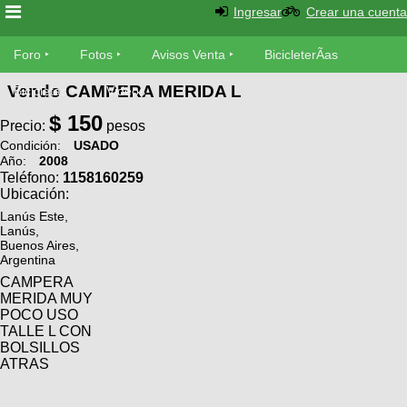
Ingresar
Crear una cuenta
Foro
Foro
Fotos
Avisos Venta
BicicleterÃ­as
Vendo CAMPERA MERIDA L
Foro
Bicicletas
Videos
Fotos
$ 150
TÃ©cnica
Precio:
pesos
Avisos
Condición:
USADO
MecÃ¡nica
Año:
2008
SUBÃ
Ventas
Teléfono:
1158160259
tu foto
Ubicación:
Lanús Este,
BicicleterÃ­
Galeria
Lanús,
SUBÃ
as
Buenos Aires,
tu
Argentina
XC
aviso
Bicicletas
CAMPERA
Bicicletas
MERIDA MUY
POCO USO
Buscar
Viajes
Videos
TALLE L CON
Bicicletas
BOLSILLOS
Ultimos
Descenso
ATRAS
Cicloturismo
Tandem
Fotos
Dirt
Freerider