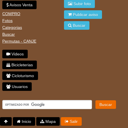
Subir foto
Avisos Venta
COMPRO
Publicar aviso
Fotos
Buscar
Categorias
Buscar
Permutas - CANJE
Videos
Bicicleterias
Cicloturismo
Usuarios
Buscar
Inicio
Mapa
Salir