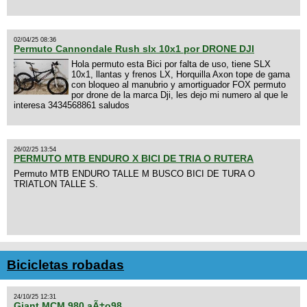
02/04/25 08:36
Permuto Cannondale Rush slx 10x1 por DRONE DJI
Hola permuto esta Bici por falta de uso, tiene SLX
10x1, llantas y frenos LX, Horquilla Axon tope de gama
con bloqueo al manubrio y amortiguador FOX permuto
por drone de la marca Dji, les dejo mi numero al que le
interesa 3434568861 saludos
26/02/25 13:54
PERMUTO MTB ENDURO X BICI DE TRIA O RUTERA
Permuto MTB ENDURO TALLE M BUSCO BICI DE TURA O
TRIATLON TALLE S.
Bicicletas robadas
24/10/25 12:31
Giant MCM 980 aÃ±o98