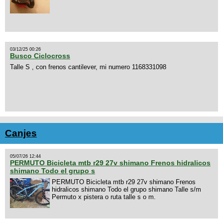
03/12/25 00:26
Busco Ciclocross
Talle S , con frenos cantilever, mi numero 1168331098
Canjes
05/07/26 12:44
PERMUTO Bicicleta mtb r29 27v shimano Frenos hidralicos
shimano Todo el grupo s
PERMUTO Bicicleta mtb r29 27v shimano Frenos
hidralicos shimano Todo el grupo shimano Talle s/m
Permuto x pistera o ruta talle s o m.