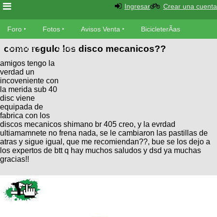
Ingresar
Crear una cuenta
Foro
Foro
Fotos
Avisos Venta
BicicleterÃ­as
como regulo los disco mecanicos??
Foro
Bicicletas
Videos
Fotos
amigos tengo la
TÃ©cnica
verdad un
Avisos
incoveniente con
MecÃ¡nica
SUBÃ
Ventas
la merida sub 40
tu foto
disc viene
equipada de
fabrica con los
BicicleterÃ­
Galeria
discos mecanicos shimano br 405 creo, y la evrdad
SUBÃ
as
ultiamamnete no frena nada, se le cambiaron las pastillas de
tu
XC
atras y sigue igual, que me recomiendan??, bue se los dejo a
aviso
Bicicletas
los expertos de btt q hay muchos saludos y dsd ya muchas
Bicicletas
gracias!!
Buscar
Viajes
Videos
Bicicletas
Ultimos
Descenso
Cicloturismo
Tandem
Fotos
Dirt
Freerider