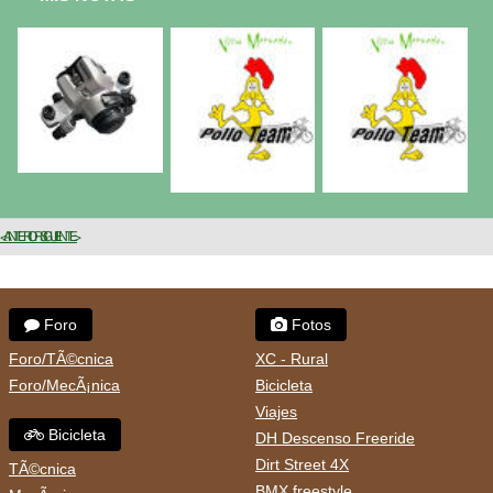
< ANTERIOR
SIGUIENTE >
Foro
Fotos
Foro/TÃ©cnica
XC - Rural
Foro/MecÃ¡nica
Bicicleta
Viajes
Bicicleta
DH Descenso Freeride
Dirt Street 4X
TÃ©cnica
BMX freestyle