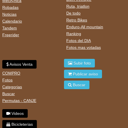
MecÃ¡nica
Ruta, triatlon
Robadas
De todo
Noticias
Retro Bikes
Calendario
Enduro-All mountain
Tandem
Ranking
Freerider
Fotos del DIA
Fotos mas votadas
Subir foto
Avisos Venta
COMPRO
Publicar aviso
Fotos
Buscar
Categorias
Buscar
Permutas - CANJE
Videos
Bicicleterias