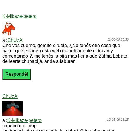
K-Mikaze-petero
a :
ChUzA
11-06-09 20:36
Che vos cuerno, gordito ciruela, ¿No tenés otra cosa que
hacer que estar en esta web manoteandote el tucan y
comentando ?, me tenés la pija mas llena que Zulma Lobato
de leerte chupapija, anda a laburar.
ChUzA
a :
K-Mikaze-petero
12-06-09 18:15
mmmmmm...nop!
tan importante es que tanto te molesta? te debe gustar