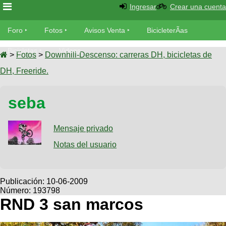
Ingresar
Crear una cuenta
Foro
Foro
Fotos
Avisos Venta
BicicleterÃ­as
Foro
Bicicletas
Videos
Fotos
>
Fotos
>
Downhill-Descenso: carreras DH, bicicletas de
TÃ©cnica
DH, Freeride.
Avisos
MecÃ¡nica
SUBÃ
Ventas
seba
tu foto
BicicleterÃ­
Galeria
Mensaje privado
SUBÃ
as
tu
Notas del usuario
XC
aviso
Bicicletas
Bicicletas
Buscar
Viajes
Publicación:
10-06-2009
Videos
Número: 193798
Bicicletas
Ultimos
Descenso
RND 3 san marcos
Cicloturismo
Tandem
Fotos
Dirt
Freerider