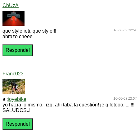
ChUzA
que style ieti, que style!!!
10-06-09 12:51
abrazo cheee
Franc023
a :
joyebike
10-06-09 12:54
yo hacia lo mismo.. izq, ahi taba la cuestión! je q fotooo.....!!!!
SALUDOS..!