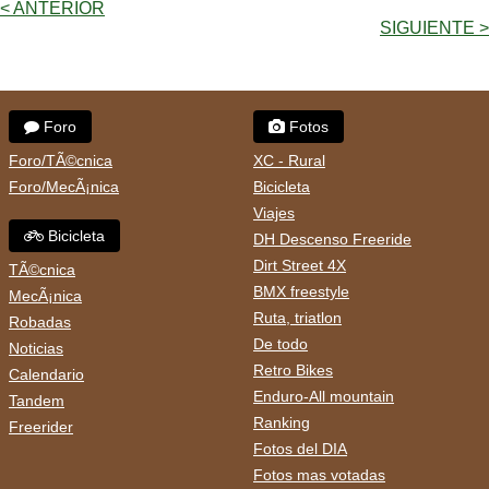
< ANTERIOR
SIGUIENTE >
Foro
Fotos
Foro/TÃ©cnica
XC - Rural
Foro/MecÃ¡nica
Bicicleta
Viajes
Bicicleta
DH Descenso Freeride
Dirt Street 4X
TÃ©cnica
BMX freestyle
MecÃ¡nica
Ruta, triatlon
Robadas
De todo
Noticias
Retro Bikes
Calendario
Enduro-All mountain
Tandem
Ranking
Freerider
Fotos del DIA
Fotos mas votadas