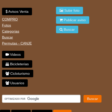
Subir foto
Avisos Venta
COMPRO
Publicar aviso
Fotos
Buscar
Categorias
Buscar
Permutas - CANJE
Videos
Bicicleterias
Cicloturismo
Usuarios
Buscar