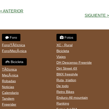
< ANTERIOR
SIGUIENTE >
Foro
Fotos
Foro/TÃ©cnica
XC - Rural
Foro/MecÃ¡nica
Bicicleta
Viajes
Bicicleta
DH Descenso Freeride
Dirt Street 4X
TÃ©cnica
BMX freestyle
MecÃ¡nica
Ruta, triatlon
Robadas
De todo
Noticias
Retro Bikes
Calendario
Enduro-All mountain
Tandem
Ranking
Freerider