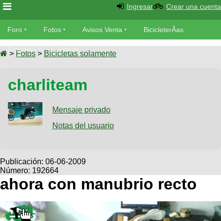
Ingresar
Crear una cuenta
Foro
Foro
Fotos
Avisos Venta
BicicleterÃ­as
Foro
Bicicletas
Videos
Fotos
>
Fotos
>
Bicicletas solamente
TÃ©cnica
Avisos
charliteam
MecÃ¡nica
SUBÃ
Ventas
tu foto
Mensaje privado
BicicleterÃ­
Galeria
Notas del usuario
SUBÃ
as
tu
XC
aviso
Bicicletas
Bicicletas
Publicación:
06-06-2009
Número: 192664
Buscar
Viajes
Videos
ahora con manubrio recto
Bicicletas
Ultimos
Descenso
Cicloturismo
Tandem
Fotos
Dirt
Freerider