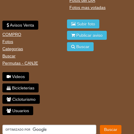
Fotos del DIA
Fotos mas votadas
Subir foto
Avisos Venta
COMPRO
Publicar aviso
Fotos
Buscar
Categorias
Buscar
Permutas - CANJE
Videos
Bicicleterias
Cicloturismo
Usuarios
Buscar