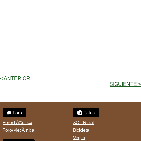
< ANTERIOR
SIGUIENTE >
Foro
Fotos
Foro/TÃ©cnica
XC - Rural
Foro/MecÃ¡nica
Bicicleta
Viajes