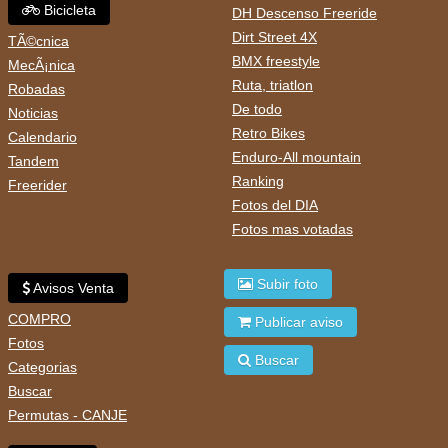
Bicicleta
DH Descenso Freeride
Dirt Street 4X
TÃ©cnica
BMX freestyle
MecÃ¡nica
Ruta, triatlon
Robadas
De todo
Noticias
Retro Bikes
Calendario
Enduro-All mountain
Tandem
Ranking
Freerider
Fotos del DIA
Fotos mas votadas
Subir foto
Avisos Venta
COMPRO
Publicar aviso
Fotos
Buscar
Categorias
Buscar
Permutas - CANJE