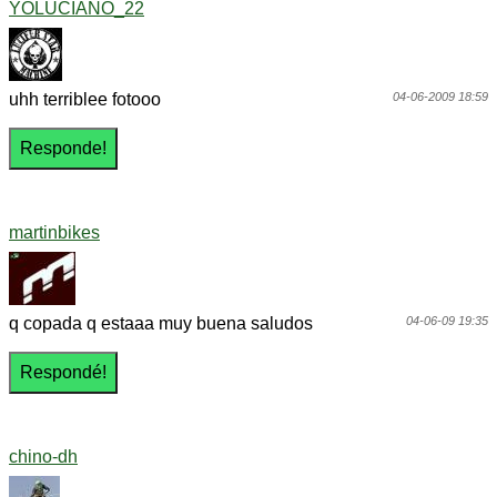
YOLUCIANO_22
uhh terriblee fotooo
04-06-2009 18:59
martinbikes
q copada q estaaa muy buena saludos
04-06-09 19:35
chino-dh