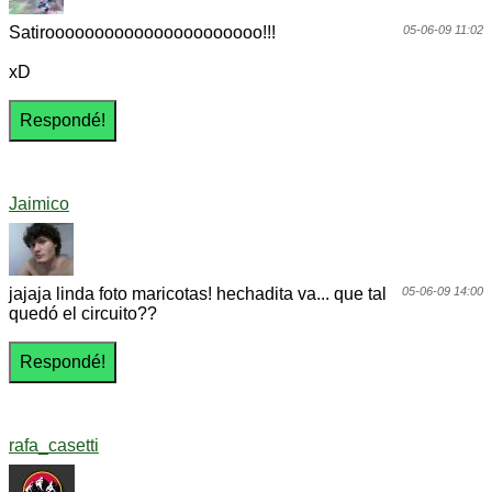
Satiroooooooooooooooooooooo!!!
05-06-09 11:02
xD
Jaimico
jajaja linda foto maricotas! hechadita va... que tal
05-06-09 14:00
quedó el circuito??
rafa_casetti