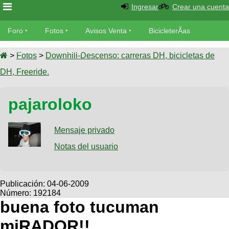
Ingresar
Crear una cuenta
Foro
Foro
Fotos
Avisos Venta
BicicleterÃ­as
Foro
Bicicletas
Videos
Fotos
>
Fotos
>
Downhill-Descenso: carreras DH, bicicletas de
TÃ©cnica
DH, Freeride.
Avisos
MecÃ¡nica
SUBÃ
Ventas
pajaroloko
tu foto
BicicleterÃ­
Galeria
Mensaje privado
SUBÃ
as
tu
Notas del usuario
XC
aviso
Bicicletas
Bicicletas
Buscar
Viajes
Publicación:
04-06-2009
Videos
Número: 192184
Bicicletas
Ultimos
Descenso
buena foto tucuman
Cicloturismo
Tandem
Fotos
Dirt
miRADOR!!
Freerider