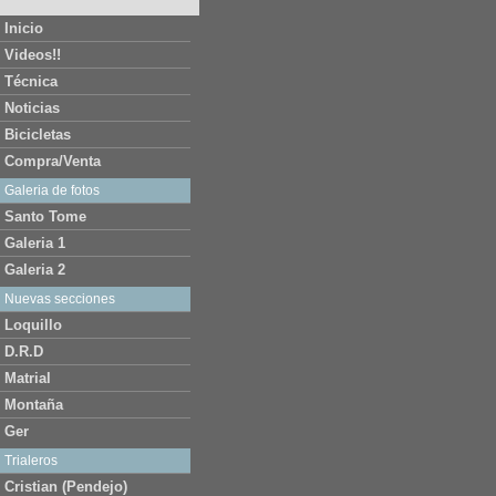
Inicio
Videos!!
Técnica
Noticias
Bicicletas
Compra/Venta
Galeria de fotos
Santo Tome
Galeria 1
Galeria 2
Nuevas secciones
Loquillo
D.R.D
Matrial
Montaña
Ger
Trialeros
Cristian (Pendejo)