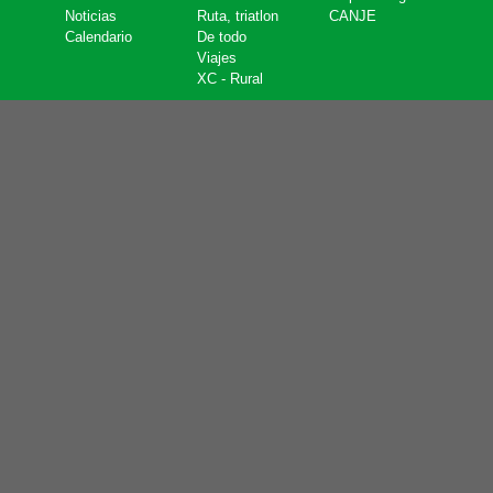
Noticias
Ruta, triatlon
CANJE
Calendario
De todo
Viajes
XC - Rural