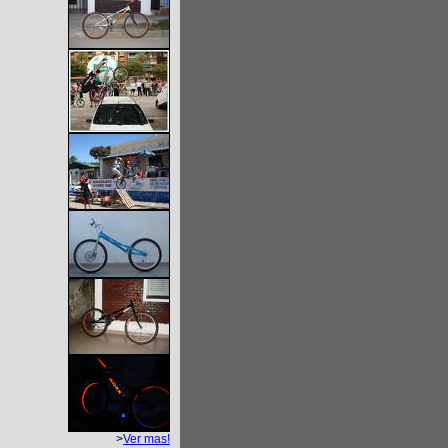
>
Ver mas!