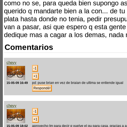
como no se, para queda bien supongo as
querido q mandarte bien a la con... de t
plata hasta donde no tenia, pedir presup
van a pasar, asi que espero q esta gente 
dedique mas a cagar a los demas, nada 
Comentarios
chevy
pd: puse brian en vez de braian de ultima se entiende igual
15-05-09 16:49
chevy
aprovecho tm para decir q vuelve el gu para casa, gracias a ar
15-05-09 18:02