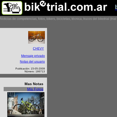
Noticias de competencias, fotos, bikers, bicicletas, técnica, trucos del biketrial (tria
CHEVY
Mensaje privado
Notas del usuario
Publicación: 15-05-2009
Número: 186713
Mas Notas
Mis Fotos