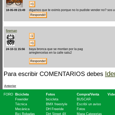
digamos que te eximis porque no lo pudiste vender no? sos un
18-05-09 23:49
fireman
baya bronca que se montan por la pag
24-10-11 15:56
arreglencelas en la calle salu2
Ide
Para escribir COMENTARIOS debes
Anterior
FORO
Bicicleta
Fotos
Compra/Venta
Vide
Freerider
bicicleta
BUSCAR
Técnica
BMX freestyle
Escribí un aviso
Mecánica
DH Freeride
Fotos
Bici Robadas
Dirt Street 4X
Mapa Categorias