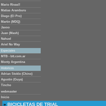
Mario Rivas!!
Matias Aramburu
Diego (El Pro)
Martin (MDQ)
Javoo
Juan (Mash)
Nahuel
Ariel No Way
Especiales
MTB - btt.com.ar
Monty Argentina
Historicos
Adrian Stokle (Chino)
Agustin (Guya)
Tincho
webmaster
Inicio
»
BICICLETAS DE TRIAL