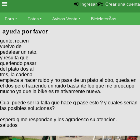
Ingresar
Crear una cuenta
Foro
Foro
Fotos
Avisos Venta
BicicleterÃ­as
ayuda por favor
Foro
Bicicletas
Videos
Fotos
gente, recien
TÃ©cnica
vuelvo de
Avisos
pedalear un rato,
MecÃ¡nica
SUBÃ
Ventas
y resulta que
tu foto
queriendo pasar
del plato dos al
tres, la cadena
BicicleterÃ­
Galeria
empieza a hacer ruido y no pasa de un plato al otro, queda en
SUBÃ
as
el dos pero haciendo un ruido bastante feo que me preocupo
tu
XC
mucho ya que la bike es relativamente nueva.
aviso
Bicicletas
Bicicletas
Cual puede ser la falla que hace q pase esto ? y cuales serian
las posibles soluciones?
Buscar
Viajes
Videos
Bicicletas
espero q me respondan y les agradesco su atencion.
Ultimos
Descenso
saludos
Cicloturismo
Tandem
Fotos
Dirt
Freerider