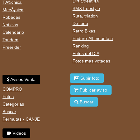
Dirt Street 4X
TÃ©cnica
BMX freestyle
MecÃ¡nica
Ruta, triatlon
Robadas
De todo
Noticias
Retro Bikes
Calendario
Enduro-All mountain
Tandem
Ranking
Freerider
Fotos del DIA
Fotos mas votadas
Subir foto
Avisos Venta
COMPRO
Publicar aviso
Fotos
Buscar
Categorias
Buscar
Permutas - CANJE
Videos