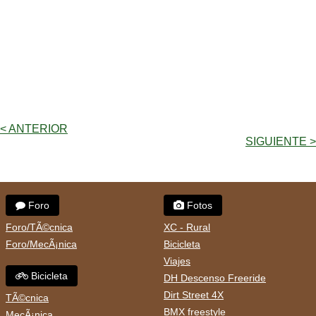
< ANTERIOR
SIGUIENTE >
Foro
Fotos
Foro/TÃ©cnica
XC - Rural
Foro/MecÃ¡nica
Bicicleta
Viajes
Bicicleta
DH Descenso Freeride
Dirt Street 4X
TÃ©cnica
BMX freestyle
MecÃ¡nica