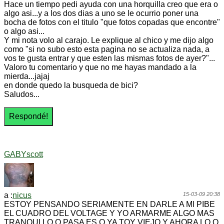
Hace un tiempo pedi ayuda con una horquilla creo que era o
algo asi...y a los dos dias a uno se le ocurrio poner una
bocha de fotos con el titulo "que fotos copadas que encontre"
o algo asi...
Y mi nota volo al carajo. Le explique al chico y me dijo algo
como "si no subo esto esta pagina no se actualiza nada, a
vos te gusta entrar y que esten las mismas fotos de ayer?"...
Valoro tu comentario y que no me hayas mandado a la
mierda...jajaj
en donde quedo la busqueda de bici?
Saludos...
GABYscott
a :
nicus
15-03-09 20:38
ESTOY PENSANDO SERIAMENTE EN DARLE A MI PIBE
EL CUADRO DEL VOLTAGE Y YO ARMARME ALGO MAS
TRANQUI LO Q PASA ES Q YA TOY VIEJO Y AHORA LO Q