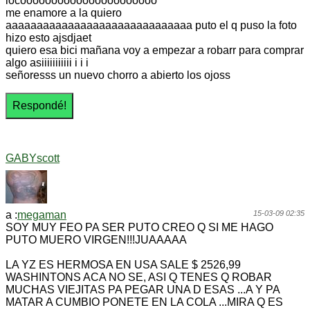
locoooooooooooooooooooooo
me enamore a la quiero
aaaaaaaaaaaaaaaaaaaaaaaaaaaaaa puto el q puso la foto
hizo esto ajsdjaet
quiero esa bici mañana voy a empezar a robarr para comprar
algo asiiiiiiiiiii i i i
señoresss un nuevo chorro a abierto los ojoss
GABYscott
a :
megaman
15-03-09 02:35
SOY MUY FEO PA SER PUTO CREO Q SI ME HAGO
PUTO MUERO VIRGEN!!!JUAAAAA
LA YZ ES HERMOSA EN USA SALE $ 2526,99
WASHINTONS ACA NO SE, ASI Q TENES Q ROBAR
MUCHAS VIEJITAS PA PEGAR UNA D ESAS ...A Y PA
MATAR A CUMBIO PONETE EN LA COLA ...MIRA Q ES