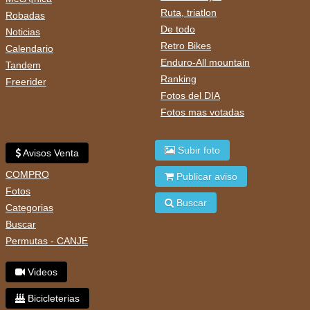
Ruta, triatlon
Robadas
De todo
Noticias
Retro Bikes
Calendario
Enduro-All mountain
Tandem
Ranking
Freerider
Fotos del DIA
Fotos mas votadas
Subir foto
Avisos Venta
COMPRO
Publicar aviso
Fotos
Buscar
Categorias
Buscar
Permutas - CANJE
Videos
Bicicleterias