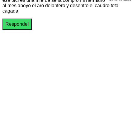
esa bici es una mierda se la compro mi hermano
al mes aboyo el aro delantero y desentro el caudro total
cagada