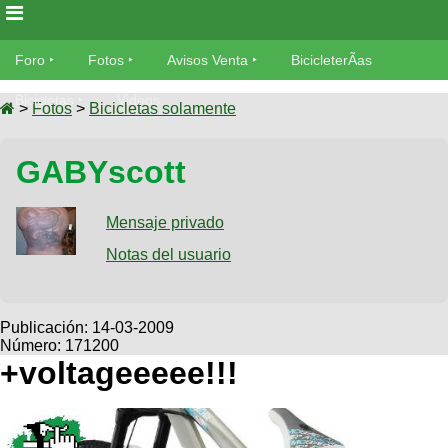
Foro
Foro
Fotos
Avisos Venta
BicicleterÃ­as
Foro
Bicicletas
Videos
Fotos
>
Fotos
>
Bicicletas solamente
TÃ©cnica
Avisos
GABYscott
MecÃ¡nica
SUBÃ
Ventas
tu foto
Mensaje privado
BicicleterÃ­
Galeria
Notas del usuario
SUBÃ
as
tu
XC
aviso
Bicicletas
Bicicletas
Publicación:
14-03-2009
Número: 171200
Buscar
Viajes
Videos
+voltageeeee!!!
Bicicletas
Ultimos
Descenso
Cicloturismo
Tandem
Fotos
Dirt
Freerider