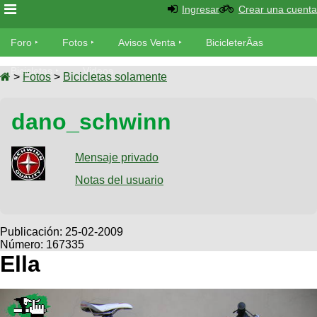
Ingresar
Crear una cuenta
Foro
Foro
Fotos
Avisos Venta
BicicleterÃ­as
Foro
Bicicletas
Videos
Fotos
>
Fotos
>
Bicicletas solamente
TÃ©cnica
Avisos
dano_schwinn
MecÃ¡nica
SUBÃ
Ventas
tu foto
Mensaje privado
BicicleterÃ­
Galeria
Notas del usuario
SUBÃ
as
tu
XC
aviso
Bicicletas
Bicicletas
Publicación:
25-02-2009
Número: 167335
Buscar
Viajes
Videos
Ella
Bicicletas
Ultimos
Descenso
Cicloturismo
Tandem
Fotos
Dirt
Freerider