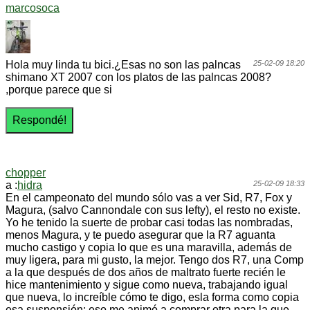
marcosoca
Hola muy linda tu bici.¿Esas no son las palncas
25-02-09 18:20
shimano XT 2007 con los platos de las palncas 2008?
,porque parece que si
chopper
a :
hidra
25-02-09 18:33
En el campeonato del mundo sólo vas a ver Sid, R7, Fox y
Magura, (salvo Cannondale con sus lefty), el resto no existe.
Yo he tenido la suerte de probar casi todas las nombradas,
menos Magura, y te puedo asegurar que la R7 aguanta
mucho castigo y copia lo que es una maravilla, además de
muy ligera, para mi gusto, la mejor. Tengo dos R7, una Comp
a la que después de dos años de maltrato fuerte recién le
hice mantenimiento y sigue como nueva, trabajando igual
que nueva, lo increíble cómo te digo, esla forma como copia
esa suspensión; eso me animó a comprar otra para la que