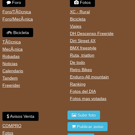
Foro
Fotos
Foro/TÃ©cnica
XC - Rural
Foro/MecÃ¡nica
Bicicleta
Viajes
Bicicleta
DH Descenso Freeride
Dirt Street 4X
TÃ©cnica
BMX freestyle
MecÃ¡nica
Ruta, triatlon
Robadas
De todo
Noticias
Retro Bikes
Calendario
Enduro-All mountain
Tandem
Ranking
Freerider
Fotos del DIA
Fotos mas votadas
Subir foto
Avisos Venta
COMPRO
Publicar aviso
Fotos