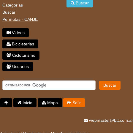
Buscar
Categorias
Buscar
Permutas - CANJE
Videos
Bicicleterias
Cicloturismo
Usuarios
Buscar
Inicio
Mapa
Salir
webmaster@btt.com.ar