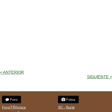
< ANTERIOR
SIGUIENTE >
Foro
Fotos
Foro/TÃ©cnica
XC - Rural