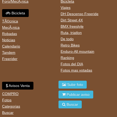
Foro/MecÃ¡nica
Bicicleta
Viajes
Bicicleta
DH Descenso Freeride
Dirt Street 4X
TÃ©cnica
BMX freestyle
MecÃ¡nica
Ruta, triatlon
Robadas
De todo
Noticias
Retro Bikes
Calendario
Enduro-All mountain
Tandem
Ranking
Freerider
Fotos del DIA
Fotos mas votadas
Subir foto
Avisos Venta
COMPRO
Publicar aviso
Fotos
Buscar
Categorias
Buscar