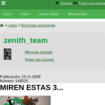
Ingresar
Crear una cuenta
Foro
Foro
Fotos
Avisos Venta
BicicleterÃ­as
Foro
Bicicletas
Videos
Fotos
>
Fotos
>
Bicicletas solamente
TÃ©cnica
Avisos
zenith_team
MecÃ¡nica
SUBÃ
Ventas
tu foto
Mensaje privado
BicicleterÃ­
Galeria
Notas del usuario
SUBÃ
as
tu
XC
aviso
Bicicletas
Bicicletas
Publicación:
15-11-2008
Número: 149525
Buscar
Viajes
Videos
MIREN ESTAS 3...
Bicicletas
Ultimos
Descenso
Cicloturismo
Tandem
Fotos
Dirt
Freerider