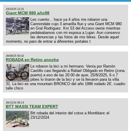
24/10/25 12:31
Giant MCM 980 año98
Les cuento... hace ya 4 años me robaron una
Cannondale cujo 3 amarilla fluo y una Giant MCM 980
en Gral Rodriguez. Km 53 del Acceso oeste mientras
pedaleabamos con mi esposa a Lujan. Aun conservo
las denuncias y las fotos de mis bikes. Desde aquel
momento, no paro de entrar a diferentes portales t
26/08/25 00:42
ROBADA en Retiro anoche
Le robaron la bici a mi hermano. Venía por Ramón
Castillo casi llegando a Rafael Obligado en Retiro (zona
puerto) a eso de las 20:00 de ayer, 25/8/2025, 6 o 7
pibes lo tiraron de la bici y se la llevaron para la villa
31. La bici es una mountain BRONCO del año 1996 rodado 26', cuadro
talle chico
26/12/24 08:13
BTT MASSI TEAM EXPERT
Btt robada del interior del cotxe a Montblanc el
23/12/2024