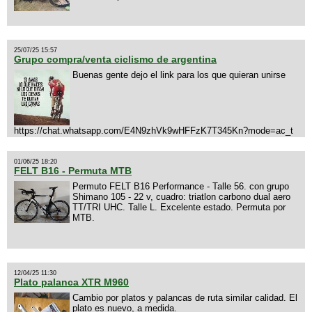
25/07/25 15:57
Grupo compra/venta ciclismo de argentina
Buenas gente dejo el link para los que quieran unirse
https://chat.whatsapp.com/E4N9zhVk9wHFFzK7T345Kn?mode=ac_t
01/06/25 18:20
FELT B16 - Permuta MTB
Permuto FELT B16 Performance - Talle 56. con grupo
Shimano 105 - 22 v, cuadro: triatlon carbono dual aero
TT/TRI UHC. Talle L. Excelente estado. Permuta por
MTB.
12/04/25 11:30
Plato palanca XTR M960
Cambio por platos y palancas de ruta similar calidad. El
plato es nuevo, a medida.