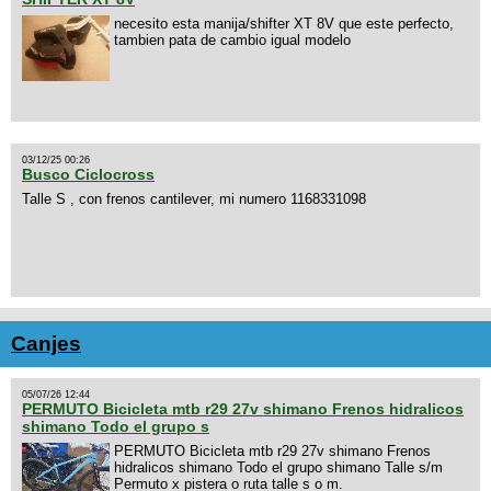
necesito esta manija/shifter XT 8V que este perfecto,
tambien pata de cambio igual modelo
03/12/25 00:26
Busco Ciclocross
Talle S , con frenos cantilever, mi numero 1168331098
Canjes
05/07/26 12:44
PERMUTO Bicicleta mtb r29 27v shimano Frenos hidralicos
shimano Todo el grupo s
PERMUTO Bicicleta mtb r29 27v shimano Frenos
hidralicos shimano Todo el grupo shimano Talle s/m
Permuto x pistera o ruta talle s o m.