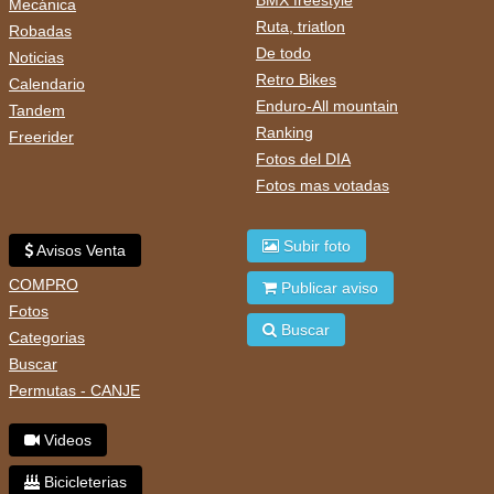
BMX freestyle
Mecánica
Ruta, triatlon
Robadas
De todo
Noticias
Retro Bikes
Calendario
Enduro-All mountain
Tandem
Ranking
Freerider
Fotos del DIA
Fotos mas votadas
Subir foto
Avisos Venta
COMPRO
Publicar aviso
Fotos
Buscar
Categorias
Buscar
Permutas - CANJE
Videos
Bicicleterias