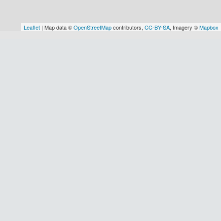
Leaflet
| Map data ©
OpenStreetMap
contributors,
CC-BY-SA
, Imagery ©
Mapbox