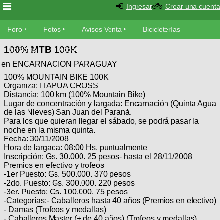
Ingresar
Crear una cuenta
Foro
Foro
Fotos
Avisos Venta
Bicicleterías
100% MTB 100K
Foro
Bicicletas
Videos
Fotos
en ENCARNACION PARAGUAY
Técnica
100% MOUNTAIN BIKE 100K
Avisos
Mecánica
Organiza: ITAPUA CROSS
SUBÍ
Ventas
Distancia: 100 km (100% Mountain Bike)
tu
Lugar de concentración y largada: Encarnación (Quinta Agua
foto
de las Nieves) San Juan del Paraná.
Bicicleterías
Para los que quieran llegar el sábado, se podrá pasar la
SUBÍ
Galeria
noche en la misma quinta.
tu
Bicicletas
Fecha: 30/11/2008
aviso
XC
Hora de largada: 08:00 Hs. puntualmente
Inscripción: Gs. 30.000. 25 pesos- hasta el 28/11/2008
Bicicletas
Premios en efectivo y trofeos
Videos
Buscar
-1er Puesto: Gs. 500.000. 370 pesos
Bicicletas
Viajes
-2do. Puesto: Gs. 300.000. 220 pesos
Ultimos
Cicloturismo
Tandem
-3er. Puesto: Gs. 100.000. 75 pesos
Descenso
-Categorías:- Caballeros hasta 40 años (Premios en efectivo)
Fotos
Freerider
- Damas (Trofeos y medallas)
Dirt
Salidas
Usuarios
- Caballeros Master (+ de 40 años) (Trofeos y medallas)
Categorias