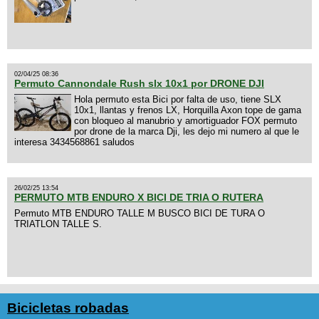
02/04/25 08:36
Permuto Cannondale Rush slx 10x1 por DRONE DJI
Hola permuto esta Bici por falta de uso, tiene SLX
10x1, llantas y frenos LX, Horquilla Axon tope de gama
con bloqueo al manubrio y amortiguador FOX permuto
por drone de la marca Dji, les dejo mi numero al que le
interesa 3434568861 saludos
26/02/25 13:54
PERMUTO MTB ENDURO X BICI DE TRIA O RUTERA
Permuto MTB ENDURO TALLE M BUSCO BICI DE TURA O
TRIATLON TALLE S.
Bicicletas robadas