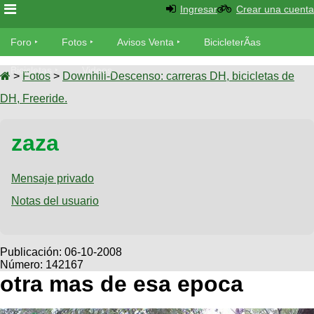
Ingresar
Crear una cuenta
Foro
Foro
Fotos
Avisos Venta
BicicleterÃ­as
Foro
Bicicletas
Videos
Fotos
>
Fotos
>
Downhill-Descenso: carreras DH, bicicletas de
TÃ©cnica
DH, Freeride.
Avisos
MecÃ¡nica
SUBÃ
Ventas
zaza
tu foto
BicicleterÃ­
Galeria
Mensaje privado
SUBÃ
as
tu
Notas del usuario
XC
aviso
Bicicletas
Bicicletas
Buscar
Viajes
Publicación:
06-10-2008
Videos
Número: 142167
Bicicletas
Ultimos
Descenso
otra mas de esa epoca
Cicloturismo
Tandem
Fotos
Dirt
Freerider