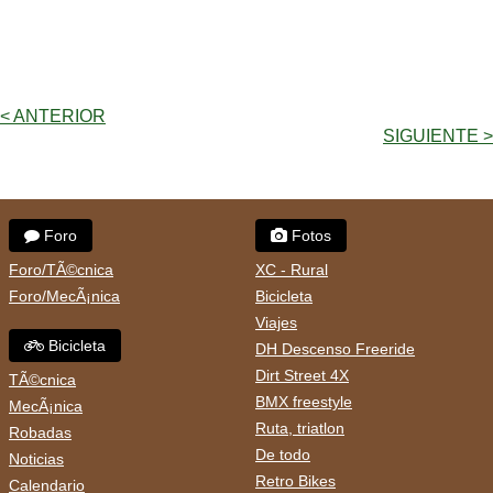
< ANTERIOR
SIGUIENTE >
Foro
Fotos
Foro/TÃ©cnica
XC - Rural
Foro/MecÃ¡nica
Bicicleta
Viajes
Bicicleta
DH Descenso Freeride
Dirt Street 4X
TÃ©cnica
BMX freestyle
MecÃ¡nica
Ruta, triatlon
Robadas
De todo
Noticias
Retro Bikes
Calendario