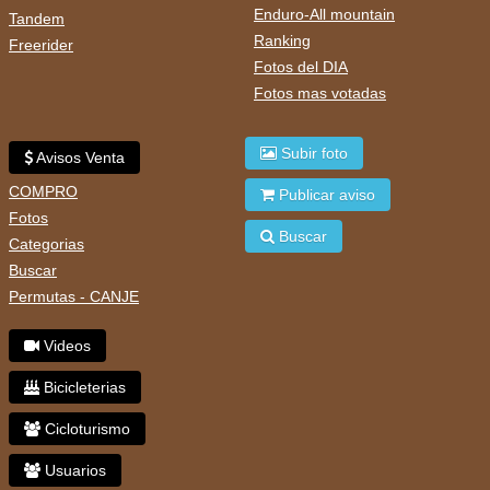
Enduro-All mountain
Tandem
Ranking
Freerider
Fotos del DIA
Fotos mas votadas
Subir foto
Avisos Venta
COMPRO
Publicar aviso
Fotos
Buscar
Categorias
Buscar
Permutas - CANJE
Videos
Bicicleterias
Cicloturismo
Usuarios