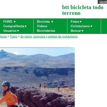
Identif
btt bicicleta todo
terreno
FORO ▼
Bicicleta ▼
Fotos▼
Compra/Venta▼
Videos
Cicloturismo▼
Usuarios▼
Bicicleterias
Buscar▼
Inicio
>
Fotos
>
de viajes, travesias y salidas de cicloturismo