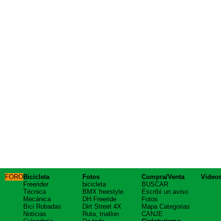
FORO
Bicicleta
Fotos
Compra/Venta
Video
Freerider
bicicleta
BUSCAR
Técnica
BMX freestyle
Escribí un aviso
Mecánica
DH Freeride
Fotos
Bici Robadas
Dirt Street 4X
Mapa Categorias
Noticias
Ruta, triatlon
CANJE