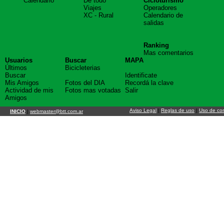
Calendario
De todo
Cicloturismo
Viajes
Operadores
XC - Rural
Calendario de
salidas
Ranking
Mas comentarios
Usuarios
Buscar
MAPA
Últimos
Bicicleterias
Buscar
Identificate
Mis Amigos
Fotos del DIA
Recordá la clave
Actividad de mis
Fotos mas votadas
Salir
Amigos
Aviso Legal
|
Reglas de uso
|
Uso de co
INICIO
|
webmaster@btt.com.ar