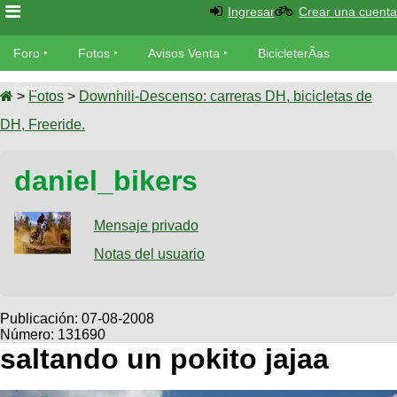
Ingresar
Crear una cuenta
Foro
Foro
Fotos
Avisos Venta
BicicleterÃ­as
Foro
Bicicletas
Videos
Fotos
>
Fotos
>
Downhill-Descenso: carreras DH, bicicletas de
TÃ©cnica
DH, Freeride.
Avisos
MecÃ¡nica
SUBÃ
Ventas
daniel_bikers
tu foto
BicicleterÃ­
Galeria
Mensaje privado
SUBÃ
as
tu
Notas del usuario
XC
aviso
Bicicletas
Bicicletas
Buscar
Viajes
Publicación:
07-08-2008
Videos
Número: 131690
Bicicletas
Ultimos
Descenso
saltando un pokito jajaa
Cicloturismo
Tandem
Fotos
Dirt
Freerider