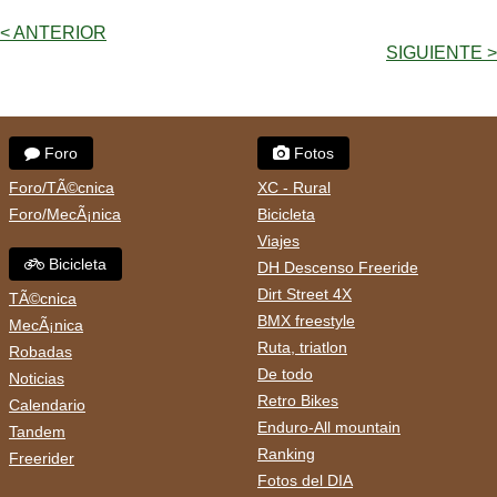
< ANTERIOR
SIGUIENTE >
Foro
Fotos
Foro/TÃ©cnica
XC - Rural
Foro/MecÃ¡nica
Bicicleta
Viajes
Bicicleta
DH Descenso Freeride
Dirt Street 4X
TÃ©cnica
BMX freestyle
MecÃ¡nica
Ruta, triatlon
Robadas
De todo
Noticias
Retro Bikes
Calendario
Enduro-All mountain
Tandem
Ranking
Freerider
Fotos del DIA