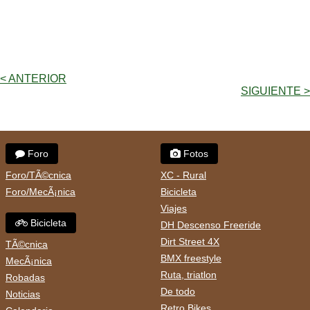
< ANTERIOR
SIGUIENTE >
Foro
Fotos
Foro/TÃ©cnica
XC - Rural
Foro/MecÃ¡nica
Bicicleta
Viajes
Bicicleta
DH Descenso Freeride
Dirt Street 4X
TÃ©cnica
BMX freestyle
MecÃ¡nica
Ruta, triatlon
Robadas
De todo
Noticias
Retro Bikes