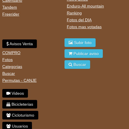
Calendario
Enduro-All mountain
Tandem
Ranking
Freerider
Fotos del DIA
Fotos mas votadas
Subir foto
Avisos Venta
COMPRO
Publicar aviso
Fotos
Buscar
Categorias
Buscar
Permutas - CANJE
Videos
Bicicleterias
Cicloturismo
Usuarios