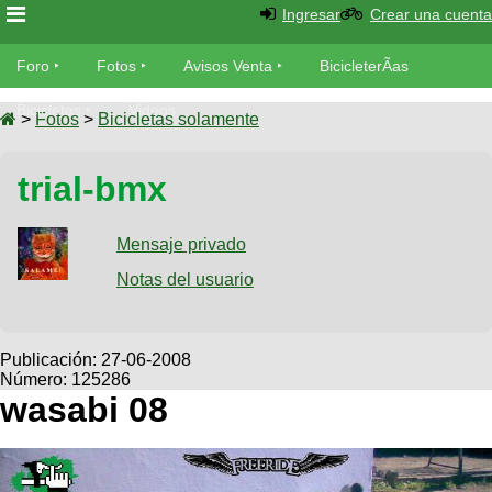
Ingresar
Crear una cuenta
Foro
Foro
Fotos
Avisos Venta
BicicleterÃ­as
Foro
Bicicletas
Videos
Fotos
>
Fotos
>
Bicicletas solamente
TÃ©cnica
Avisos
trial-bmx
MecÃ¡nica
SUBÃ
Ventas
tu foto
Mensaje privado
BicicleterÃ­
Galeria
Notas del usuario
SUBÃ
as
tu
XC
aviso
Bicicletas
Bicicletas
Publicación:
27-06-2008
Número: 125286
Buscar
Viajes
Videos
wasabi 08
Bicicletas
Ultimos
Descenso
Cicloturismo
Tandem
Fotos
Dirt
Freerider