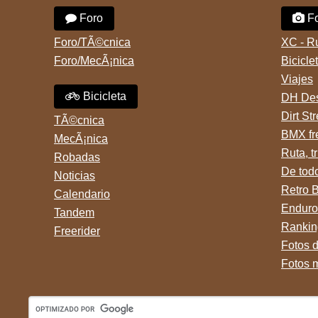
Foro
Fo
Foro/TÃ©cnica
XC - R
Foro/MecÃ¡nica
Bicicle
Viajes
Bicicleta
DH Des
Dirt St
TÃ©cnica
BMX fr
MecÃ¡nica
Ruta, tr
Robadas
De tod
Noticias
Retro 
Calendario
Enduro
Tandem
Rankin
Freerider
Fotos 
Fotos 