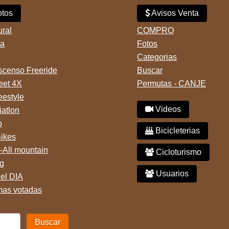
tos
Avisos Venta
ural
COMPRO
ta
Fotos
Categorias
censo Freeride
Buscar
reet 4X
Permutas - CANJE
eestyle
Videos
iatlon
o
Bicicleterias
Bikes
-All mountain
Cicloturismo
g
Usuarios
del DIA
mas votadas
Buscar