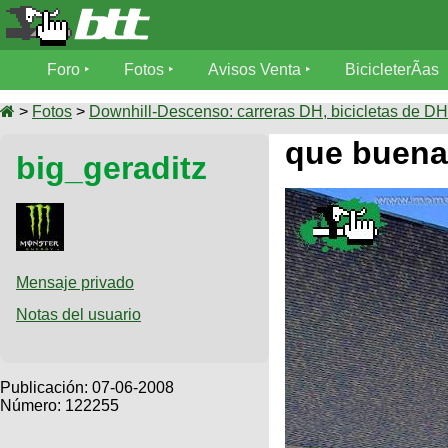
Foro
Foro
Fotos
Avisos Venta
BicicleterÃ­as
Foro
Fotos
>
Fotos
>
Downhill-Descenso: carreras DH, bicicletas de DH,
TÃ©cnica
que buena
big_geraditz
Avisos
MecÃ¡nica
SUBÃ
Ventas
tu foto
BicicleterÃ­
Galeria
SUBÃ
as
tu
Mensaje privado
XC
aviso
Bicicletas
Notas del usuario
Bicicletas
Buscar
Viajes
Videos
Bicicletas
Ultimos
Publicación:
07-06-2008
Descenso
Cicloturismo
Número: 122255
Tandem
Fotos
Dirt
Freerider