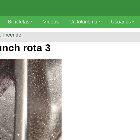
Bicicletas
Videos
Cicloturismo
Usuarios
 Freeride.
nch rota 3