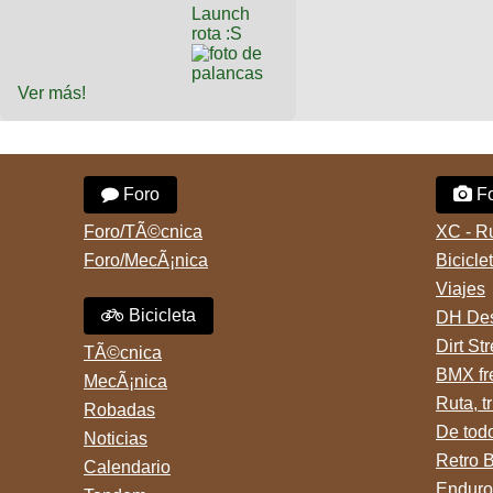
Ver más!
Foro
Fo
Foro/TÃ©cnica
XC - R
Foro/MecÃ¡nica
Bicicle
Viajes
Bicicleta
DH Des
Dirt St
TÃ©cnica
BMX fr
MecÃ¡nica
Ruta, tr
Robadas
De tod
Noticias
Retro 
Calendario
Enduro