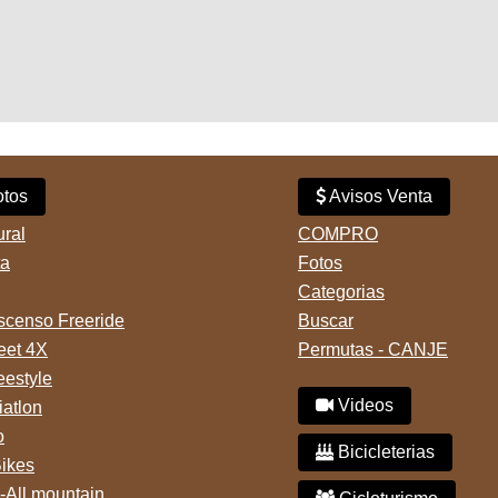
tos
Avisos Venta
ural
COMPRO
ta
Fotos
Categorias
censo Freeride
Buscar
reet 4X
Permutas - CANJE
eestyle
Videos
iatlon
o
Bicicleterias
Bikes
-All mountain