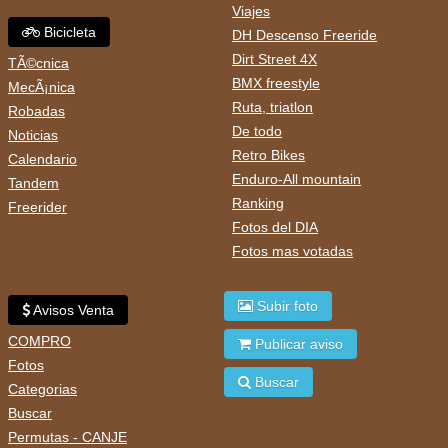
Viajes
Bicicleta
DH Descenso Freeride
Dirt Street 4X
TÃ©cnica
BMX freestyle
MecÃ¡nica
Ruta, triatlon
Robadas
De todo
Noticias
Retro Bikes
Calendario
Enduro-All mountain
Tandem
Ranking
Freerider
Fotos del DIA
Fotos mas votadas
Subir foto
Avisos Venta
COMPRO
Publicar aviso
Fotos
Buscar
Categorias
Buscar
Permutas - CANJE