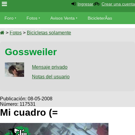
Ingresar
Crear una cuenta
Foro
Foro
Fotos
Avisos Venta
BicicleterÃ­as
Foro
Bicicletas
Videos
Fotos
>
Fotos
>
Bicicletas solamente
TÃ©cnica
Avisos
Gossweiler
MecÃ¡nica
SUBÃ
Ventas
tu foto
Mensaje privado
BicicleterÃ­
Galeria
Notas del usuario
SUBÃ
as
tu
XC
aviso
Bicicletas
Bicicletas
Publicación:
08-05-2008
Número: 117531
Buscar
Viajes
Videos
Mi cuadro (=
Bicicletas
Ultimos
Descenso
Cicloturismo
Tandem
Fotos
Dirt
Freerider