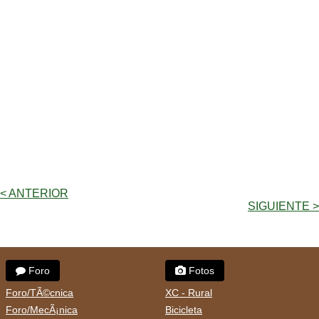
< ANTERIOR
SIGUIENTE >
Foro
Fotos
Foro/TÃ©cnica
XC - Rural
Foro/MecÃ¡nica
Bicicleta