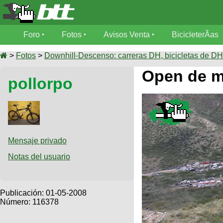
Foro
Foro
Fotos
Avisos Venta
BicicleterÃ­as
Foro
Fotos
>
Fotos
>
Downhill-Descenso: carreras DH, bicicletas de DH,
TÃ©cnica
Open de m
pollorpo
Avisos
MecÃ¡nica
SUBÃ
Ventas
tu foto
BicicleterÃ­
Galeria
SUBÃ
as
tu
Mensaje privado
XC
aviso
Bicicletas
Notas del usuario
Bicicletas
Buscar
Viajes
Videos
Bicicletas
Ultimos
Publicación:
01-05-2008
Descenso
Cicloturismo
Número: 116378
Tandem
Fotos
Dirt
Freerider