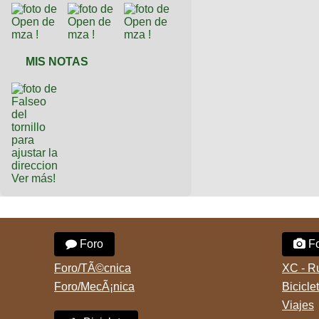
MIS NOTAS
Ver más!
Foro
Fo
Foro/TÃ©cnica
XC - R
Foro/MecÃ¡nica
Bicicle
Viajes