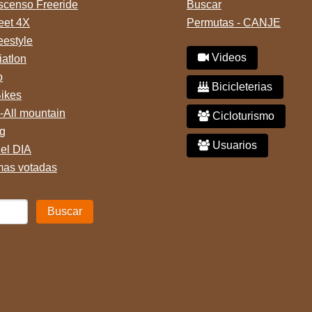
censo Freeride
Buscar
reet 4X
Permutas - CANJE
eestyle
Videos
iatlon
o
Bicicleterias
Bikes
-All mountain
Cicloturismo
g
Usuarios
del DIA
mas votadas
Buscar