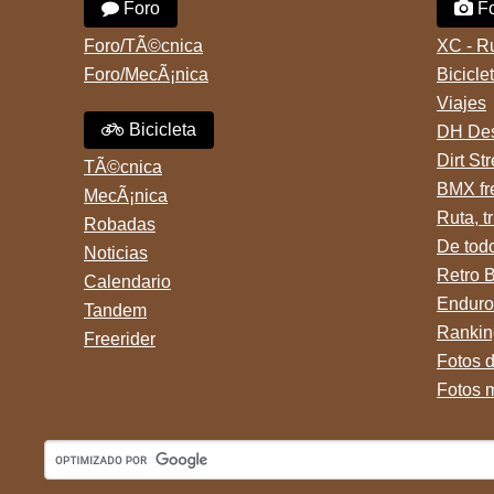
Foro
Fo
Foro/TÃ©cnica
XC - R
Foro/MecÃ¡nica
Bicicle
Viajes
Bicicleta
DH Des
Dirt St
TÃ©cnica
BMX fr
MecÃ¡nica
Ruta, tr
Robadas
De tod
Noticias
Retro 
Calendario
Enduro
Tandem
Rankin
Freerider
Fotos 
Fotos 