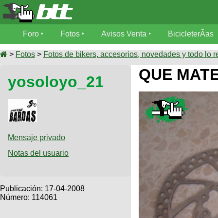
Foro
Foro
Fotos
Avisos Venta
BicicleterÃ­as
Foro
Fotos
>
Fotos
>
Fotos de bikers, accesorios, novedades y todo lo r
TÃ©cnica
QUE MATE
yosoloyo_21
Avisos
MecÃ¡nica
SUBÃ
Ventas
tu foto
BicicleterÃ­
Galeria
SUBÃ
as
tu
Mensaje privado
XC
aviso
Bicicletas
Notas del usuario
Bicicletas
Buscar
Viajes
Videos
Bicicletas
Ultimos
Publicación:
17-04-2008
Descenso
Cicloturismo
Número: 114061
Tandem
Fotos
Dirt
Freerider