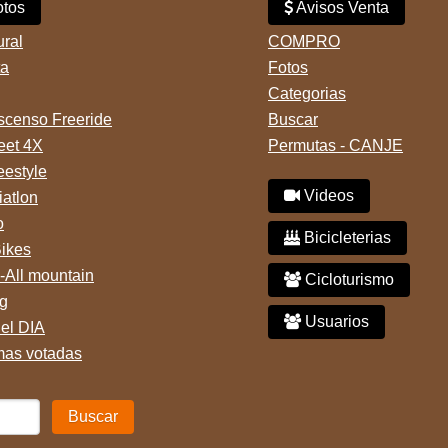
tos
Avisos Venta
ural
COMPRO
ta
Fotos
Categorias
censo Freeride
Buscar
reet 4X
Permutas - CANJE
eestyle
Videos
iatlon
o
Bicicleterias
Bikes
-All mountain
Cicloturismo
g
Usuarios
del DIA
mas votadas
Buscar